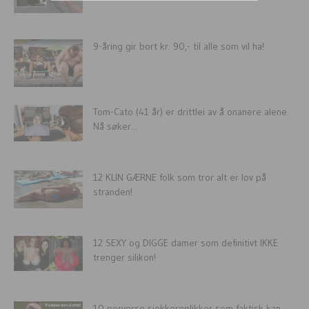
9-åring gir bort kr. 90,- til alle som vil ha!
Tom-Cato (41 år) er drittlei av å onanere alene.
Nå søker...
12 KLIN GÆRNE folk som tror alt er lov på
stranden!
12 SEXY og DIGGE damer som definitivt IKKE
trenger silikon!
10 perverse sjekkereplikker som faktisk kan