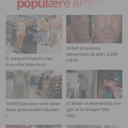
populære artikler
24 helt grusomme
tatoveringer du aldri, ALDRI
Er det greit å handle mat i
må ta!
truse eller bikini fordi...
21 bilder av ekstremfylla som
16 EKLE personer som synes
gjør at du dropper fylla
det er greit handle frokosten
idag.....
i...