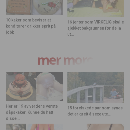
10 kaker som beviser at
16 jenter som VIRKELIG skulle
konditorer drikker sprit på
sjekket bakgrunnen før de la
jobb
ut...
mer moro
Her er 19 av verdens verste
15 forelskede par som synes
dåpskaker. Kunne du hatt
det er greit å sexe ute...
disse...