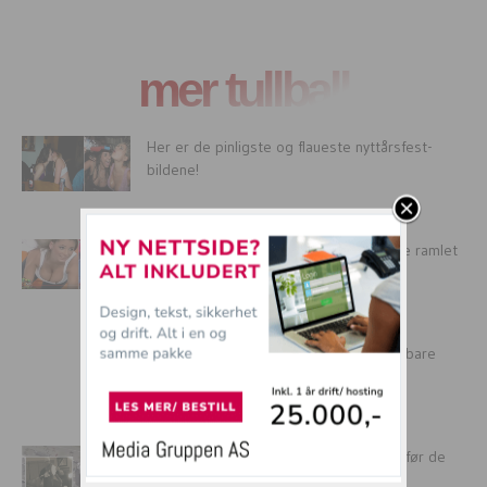
mer tullball
Her er de pinligste og flaueste nyttårsfest-
bildene!
17 uheldige (?) situasjoner der puppene ramlet
ut i beste sendetid!
Ekstremt muskuløse menn – Pent eller bare
ekkelt?
14 smartinger som tok bilde sekunder før de
døde!