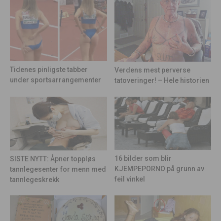
Tidenes pinligste tabber
Verdens mest perverse
under sportsarrangementer
tatoveringer! – Hele historien
16 bilder som blir
SISTE NYTT: Åpner toppløs
KJEMPEPORNO på grunn av
tannlegesenter for menn med
feil vinkel
tannlegeskrekk