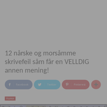
12 nårske og morsåmme
skrivefeil såm får en VELLDIG
annen mening!
Facebook
Twitter
Pinterest
Humor