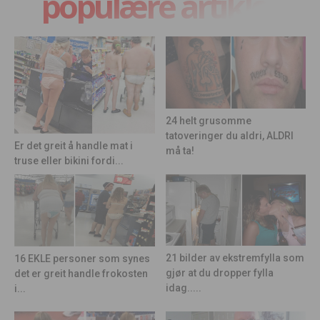
populære artikler
24 helt grusomme
tatoveringer du aldri, ALDRI
Er det greit å handle mat i
må ta!
truse eller bikini fordi...
21 bilder av ekstremfylla som
16 EKLE personer som synes
gjør at du dropper fylla
det er greit handle frokosten
idag.....
i...