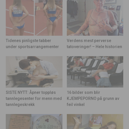
Tidenes pinligste tabber
Verdens mest perverse
under sportsarrangementer
tatoveringer! – Hele historien
16 bilder som blir
SISTE NYTT: Åpner toppløs
KJEMPEPORNO på grunn av
tannlegesenter for menn med
feil vinkel
tannlegeskrekk