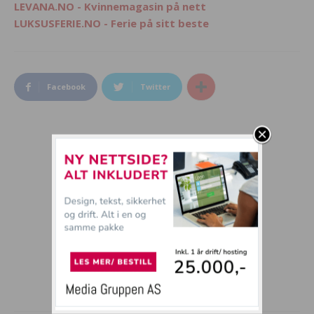
LEVANA.NO - Kvinnemagasin på nett
LUKSUSFERIE.NO - Ferie på sitt beste
Facebook
Twitter