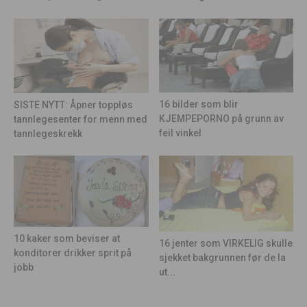
16 bilder som blir
SISTE NYTT: Åpner toppløs
KJEMPEPORNO på grunn av
tannlegesenter for menn med
feil vinkel
tannlegeskrekk
10 kaker som beviser at
16 jenter som VIRKELIG skulle
konditorer drikker sprit på
sjekket bakgrunnen før de la
jobb
ut...