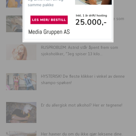
SISTE NYTT: Nettbutikk etterlyser kvinne som
bestilte kjempedildo!
RUSPROBLEM: Astrid står åpent frem som
sjokoholiker, “Jeg spiser 13 kilo...
HYSTERISK! De fleste klikker i vinkel av denne
shampo-spøken!
Er du allergisk mot alkohol? Her er tegnene!
Her havner du om du ikke gjør leksene dine.