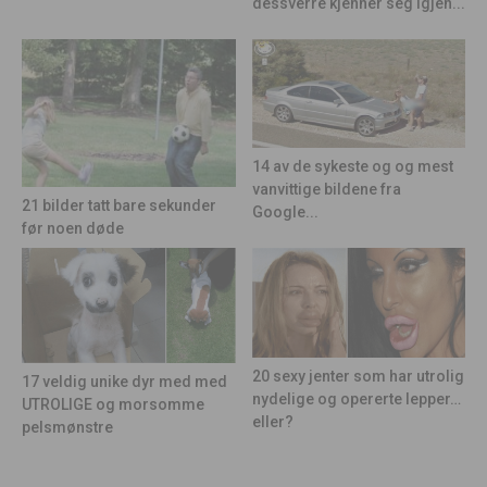
dessverre kjenner seg igjen...
14 av de sykeste og og mest
vanvittige bildene fra
21 bilder tatt bare sekunder
Google...
før noen døde
20 sexy jenter som har utrolig
17 veldig unike dyr med med
nydelige og opererte lepper…
UTROLIGE og morsomme
eller?
pelsmønstre