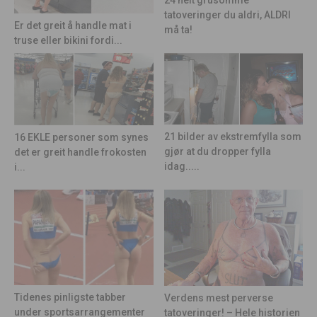
24 helt grusomme
tatoveringer du aldri, ALDRI
Er det greit å handle mat i
må ta!
truse eller bikini fordi...
21 bilder av ekstremfylla som
16 EKLE personer som synes
gjør at du dropper fylla
det er greit handle frokosten
idag.....
i...
Tidenes pinligste tabber
Verdens mest perverse
under sportsarrangementer
tatoveringer! – Hele historien