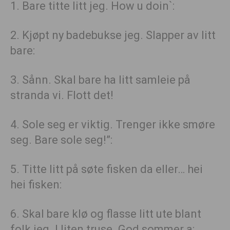
1. Bare titte litt jeg. How u doin`:
2. Kjøpt ny badebukse jeg. Slapper av litt
bare:
3. Sånn. Skal bare ha litt samleie på
stranda vi. Flott det!
4. Sole seg er viktig. Trenger ikke smøre
seg. Bare sole seg!”:
5. Titte litt på søte fisken da eller… hei
hei fisken:
6. Skal bare klø og flasse litt ute blant
folk jeg. I liten truse. God sommer a: