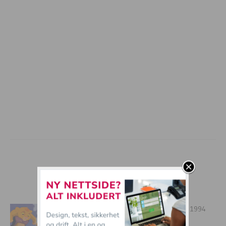
mer tullball
Vi sammenligner “Løvenens Konge” fra 1994
med 2019-versjonen!