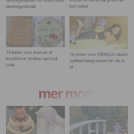
KJEMPEPORNO på grunn av
tannlegesenter for menn med
feil vinkel
tannlegeskrekk
10 kaker som beviser at
16 jenter som VIRKELIG skulle
konditorer drikker sprit på
sjekket bakgrunnen før de la
jobb
ut...
mer moro