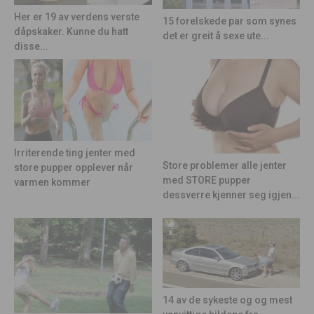
Her er 19 av verdens verste
15 forelskede par som synes
dåpskaker. Kunne du hatt
det er greit å sexe ute...
disse...
Irriterende ting jenter med
Store problemer alle jenter
store pupper opplever når
med STORE pupper
varmen kommer
dessverre kjenner seg igjen...
14 av de sykeste og og mest