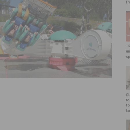
fr
Ti
un
sp
SI
to
fo
ta