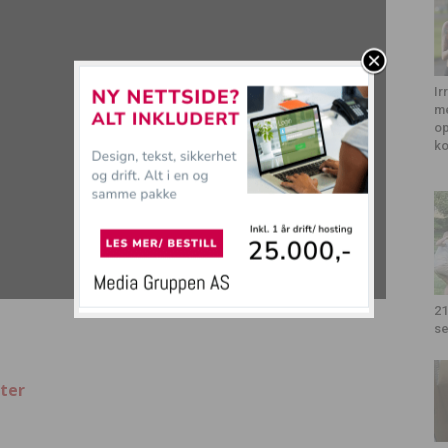
Ir
me
op
k
21
se
ter