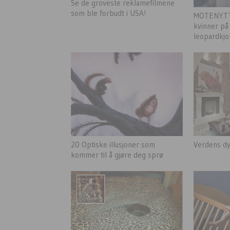
Se de groveste reklamefilmene
som ble forbudt i USA!
MOTENYTT: 
kvinner på
leopardkjol
20 Optiske illusjoner som
Verdens dyr
kommer til å gjøre deg sprø