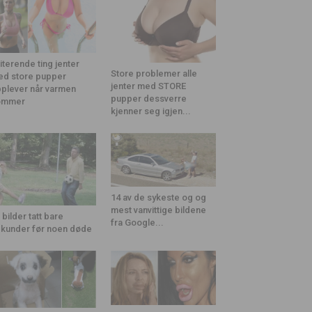
riterende ting jenter
Store problemer alle
d store pupper
jenter med STORE
plever når varmen
pupper dessverre
ommer
kjenner seg igjen...
14 av de sykeste og og
mest vanvittige bildene
 bilder tatt bare
fra Google...
kunder før noen døde