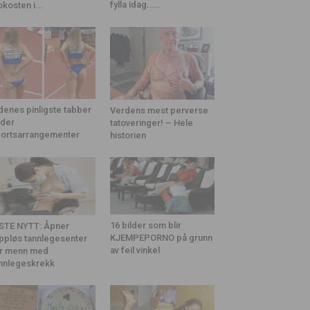
fylla idag.....
okosten i...
denes pinligste tabber
Verdens mest perverse
der
tatoveringer! – Hele
ortsarrangementer
historien
16 bilder som blir
STE NYTT: Åpner
KJEMPEPORNO på grunn
ppløs tannlegesenter
av feil vinkel
r menn med
nnlegeskrekk