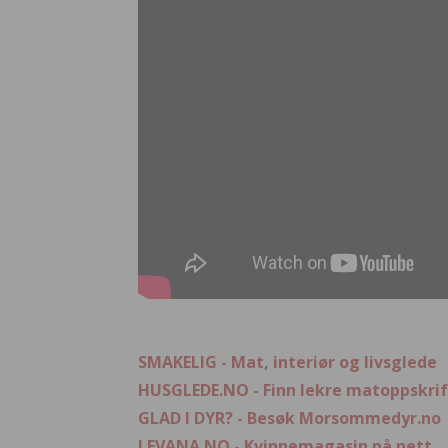
SMAKELIG - Mat, interiør og livsglede
HUSGLEDE.NO - Finn lekre matoppskrif
GLAD I DYR? - Besøk Morsommedyr.no
LEVANA.NO - Kvinnemagasin på nett