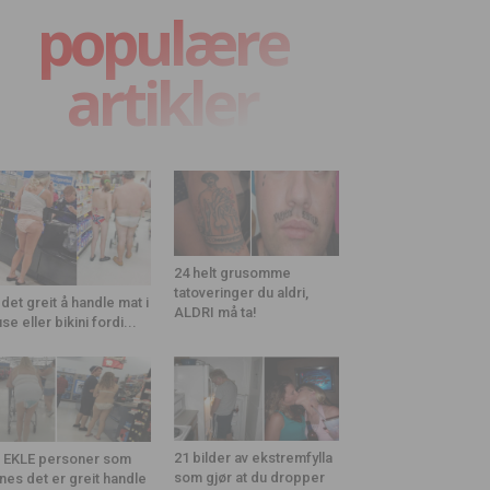
populære
artikler
24 helt grusomme
tatoveringer du aldri,
 det greit å handle mat i
ALDRI må ta!
use eller bikini fordi...
21 bilder av ekstremfylla
 EKLE personer som
som gjør at du dropper
nes det er greit handle