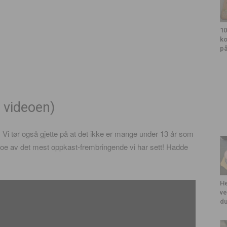
10
ko
på
 videoen)
e. Vi tør også gjette på at det ikke er mange under 13 år som
noe av det mest oppkast-frembringende vi har sett! Hadde
He
ve
du