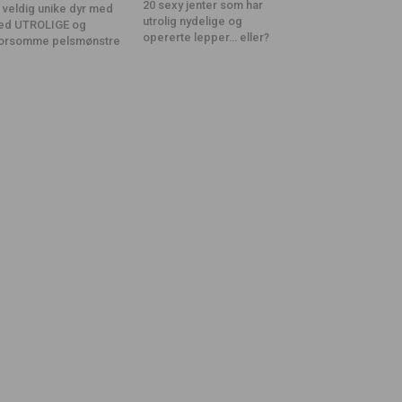
20 sexy jenter som har
 veldig unike dyr med
utrolig nydelige og
ed UTROLIGE og
opererte lepper… eller?
orsomme pelsmønstre