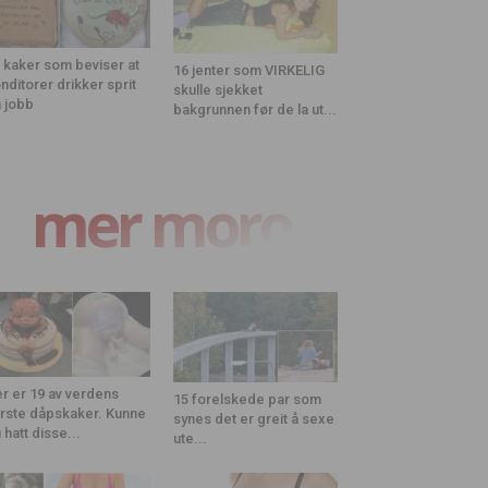
 kaker som beviser at
16 jenter som VIRKELIG
nditorer drikker sprit
skulle sjekket
 jobb
bakgrunnen før de la ut...
mer moro
r er 19 av verdens
15 forelskede par som
rste dåpskaker. Kunne
synes det er greit å sexe
 hatt disse...
ute...