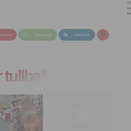
17
m
m
nterest
WhatsApp
Linkedin
tullball