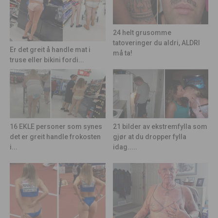
24 helt grusomme
tatoveringer du aldri, ALDRI
Er det greit å handle mat i
må ta!
truse eller bikini fordi...
21 bilder av ekstremfylla som
16 EKLE personer som synes
gjør at du dropper fylla
det er greit handle frokosten
idag.....
i...