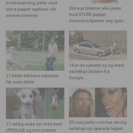
Irriterende ting jenter med
Store problemer alle jenter
store pupper opplever når
med STORE pupper
varmen kommer
dessverre kjenner seg igjen...
14 av de sykeste og og mest
vanvittige bildene fra
21 bilder tatt bare sekunder
Google...
før noen døde
20 sexy jenter som har utrolig
17 veldig unike dyr med med
nydelige og opererte lepper…
UTROLIGE og morsomme