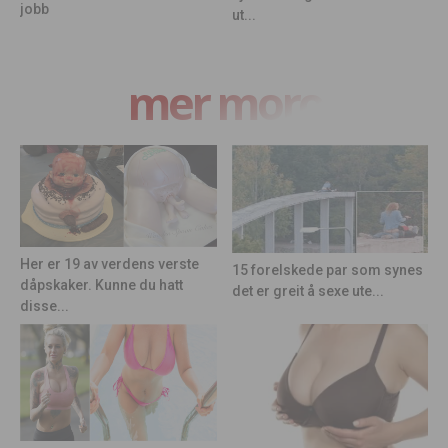
jobb
ut...
mer moro
Her er 19 av verdens verste
15 forelskede par som synes
dåpskaker. Kunne du hatt
det er greit å sexe ute...
disse...