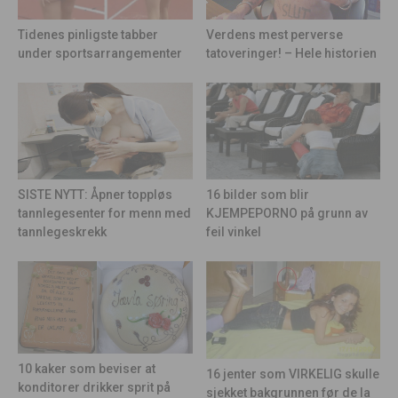
Tidenes pinligste tabber
Verdens mest perverse
under sportsarrangementer
tatoveringer! – Hele historien
16 bilder som blir
SISTE NYTT: Åpner toppløs
KJEMPEPORNO på grunn av
tannlegesenter for menn med
feil vinkel
tannlegeskrekk
10 kaker som beviser at
16 jenter som VIRKELIG skulle
konditorer drikker sprit på
sjekket bakgrunnen før de la