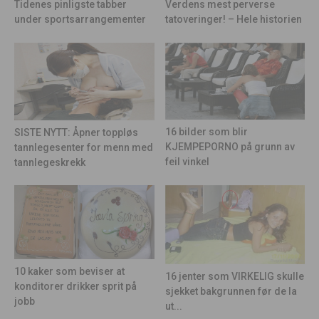
Tidenes pinligste tabber
Verdens mest perverse
under sportsarrangementer
tatoveringer! – Hele historien
16 bilder som blir
SISTE NYTT: Åpner toppløs
KJEMPEPORNO på grunn av
tannlegesenter for menn med
feil vinkel
tannlegeskrekk
10 kaker som beviser at
16 jenter som VIRKELIG skulle
konditorer drikker sprit på
sjekket bakgrunnen før de la
jobb
ut...