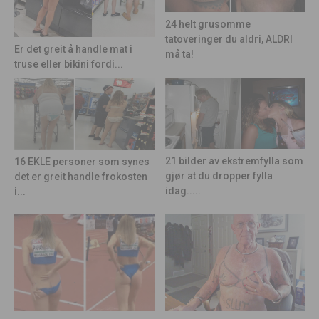
24 helt grusomme
tatoveringer du aldri, ALDRI
Er det greit å handle mat i
må ta!
truse eller bikini fordi...
21 bilder av ekstremfylla som
16 EKLE personer som synes
gjør at du dropper fylla
det er greit handle frokosten
idag.....
i...