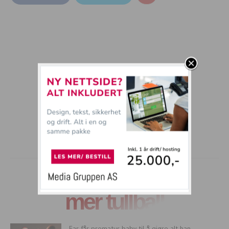
mer tullball
Far får prematur baby til å gjøre alt han