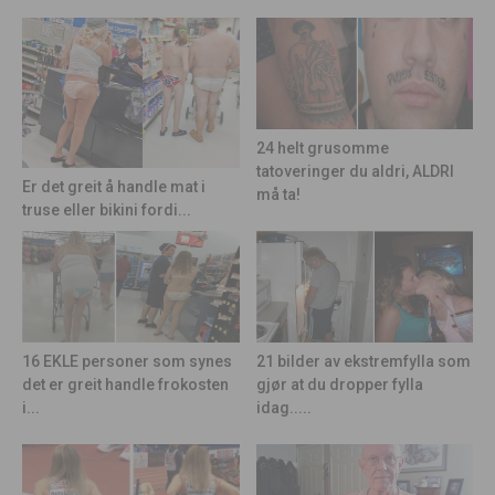
24 helt grusomme
tatoveringer du aldri, ALDRI
Er det greit å handle mat i
må ta!
truse eller bikini fordi...
21 bilder av ekstremfylla som
16 EKLE personer som synes
gjør at du dropper fylla
det er greit handle frokosten
idag.....
i...