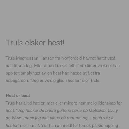
Truls elsker hest!
Truls Magnussen Hansen fra Norfjordeid havnet hardt utpå
natt til søndag. Etter å ha drukket tett i flere timer væknet han
opp tett omslynget av en hest han hadde stjålet fra
nabogården. “Jeg er veldig glad i hester” sier Truls.
Hest er best
Truls har alltid hatt en mer eller mindre hemmelig lidenskap for
hest. “J
eg husker de andre guttene hørte på Metallica, Ozzy
og Wasp mens jeg satt alene på rommet og …ehhh så på
hester
” sier han. Nå er han anmeldt for forsøk på kidnapping