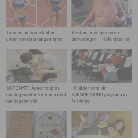
Tidenes pinligste tabber
Verdens mest perverse
under sportsarrangementer
tatoveringer! – Hele historien
16 bilder som blir
SISTE NYTT: Åpner toppløs
KJEMPEPORNO på grunn av
tannlegesenter for menn med
feil vinkel
tannlegeskrekk