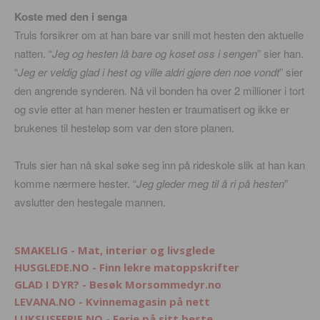
Koste med den i senga
Truls forsikrer om at han bare var snill mot hesten den aktuelle
natten. “
Jeg og hesten lå bare og koset oss i sengen
” sier han.
“
Jeg er veldig glad i hest og ville aldri gjøre den noe vondt
” sier
den angrende synderen. Nå vil bonden ha over 2 millioner i tort
og svie etter at han mener hesten er traumatisert og ikke er
brukenes til hesteløp som var den store planen.
Truls sier han nå skal søke seg inn på rideskole slik at han kan
komme nærmere hester. “
Jeg gleder meg til å ri på hesten
”
avslutter den hestegale mannen.
SMAKELIG - Mat, interiør og livsglede
HUSGLEDE.NO - Finn lekre matoppskrifter
GLAD I DYR? - Besøk Morsommedyr.no
LEVANA.NO - Kvinnemagasin på nett
LUKSUSFERIE.NO - Ferie på sitt beste