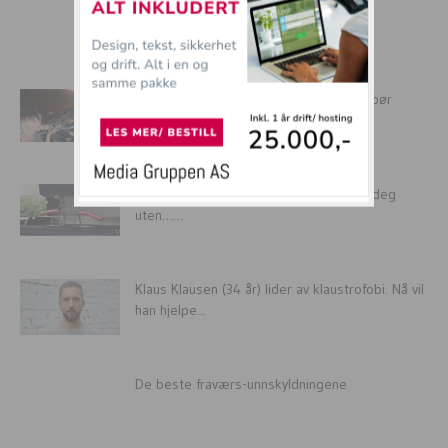
mer tullball
OVERLEGE: Dette er grunnene til at du bør
drikke alkohol IDAG!
10 SUVERENE grilltips du neppe klarer deg
uten……
Klaus Klausen (34 år) lider av klaustrofobi. Nå vil
han hjelpe...
De beste fraværs-unnskyldningene