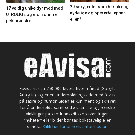
20 sexy jenter som har utrolig
17 veldig unike dyr med med
nydelige og opererte lepper…
UTROLIGE og morsomme
eller?
pelsmønstre
Eavisa har ca 750 000 lesere hver måned (Google
Analytic), og er en underholdningsside med fokus
på satire og humor. Siden er kun ment og skrevet
for å underholde samt sette satiriske og ironiske
vinklinger på samfunnskritiske saker. Ingen
“nyheter” eller bilder bør tas bokstavelig eller
seriøst.
Klikk her for annonseinformasjon