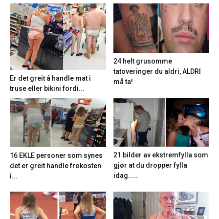
24 helt grusomme
tatoveringer du aldri, ALDRI
Er det greit å handle mat i
må ta!
truse eller bikini fordi...
21 bilder av ekstremfylla som
16 EKLE personer som synes
gjør at du dropper fylla
det er greit handle frokosten
idag.....
i...