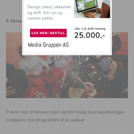
8. Russefeiring
Prøver man å forklare noen utenfor Norge hva russefeiringen
innebærer, tror de garantert at du spøker.