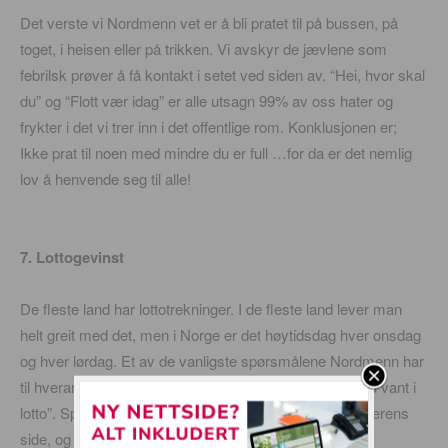
Det verste vi Nordmenn vet er å bli pratet til på bussen, på
toget, i heisen eller på trikken. Vi avskyr de jævlene som
febrilsk prøver å få kontakt i setet ved siden av. “Hei, hvor skal
du” og “Flott vær idag” er alle utsagn 99% av oss hater og
frykter i det vi trer inn i det offentlige rom. Konklusjonen er;
Ikke prat til noen med mindre du er full …for da er det nemlig
lov å henvende seg til alle!
7. Lottogevinst
De fleste land har lottotrekninger. I de fleste land lever man
helt greit med det, men i Norge er det høytidsdag hver onsdag
og hver lørdag. Et av de vanligste spørsmålene Nordmenn har
til hverandre er “Hva skulle du brukt pengene på om du vant i
lotto”. Spill i vei, oddsen for å vinne er skikkelig på spillerens
side, og alle har en selvsagt rett på å vinne!