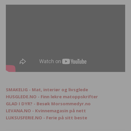
SMAKELIG - Mat, interiør og livsglede
HUSGLEDE.NO - Finn lekre matoppskrifter
GLAD I DYR? - Besøk Morsommedyr.no
LEVANA.NO - Kvinnemagasin på nett
LUKSUSFERIE.NO - Ferie på sitt beste