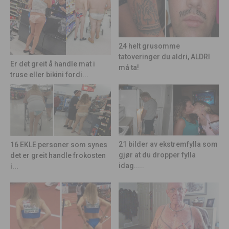
24 helt grusomme
tatoveringer du aldri, ALDRI
Er det greit å handle mat i
må ta!
truse eller bikini fordi...
21 bilder av ekstremfylla som
16 EKLE personer som synes
gjør at du dropper fylla
det er greit handle frokosten
idag.....
i...