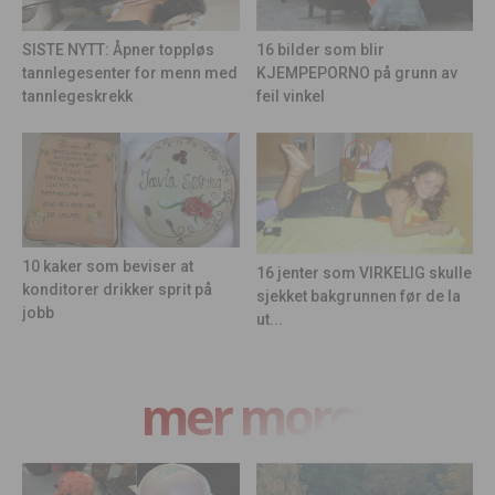
16 bilder som blir
SISTE NYTT: Åpner toppløs
KJEMPEPORNO på grunn av
tannlegesenter for menn med
feil vinkel
tannlegeskrekk
10 kaker som beviser at
16 jenter som VIRKELIG skulle
konditorer drikker sprit på
sjekket bakgrunnen før de la
jobb
ut...
mer moro