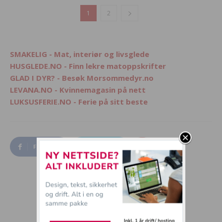
1
2
SMAKELIG - Mat, interiør og livsglede
HUSGLEDE.NO - Finn lekre matoppskrifter
GLAD I DYR? - Besøk Morsommedyr.no
LEVANA.NO - Kvinnemagasin på nett
LUKSUSFERIE.NO - Ferie på sitt beste
Facebook
Twitter