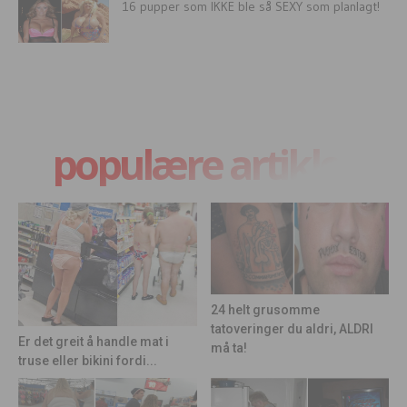
16 pupper som IKKE ble så SEXY som planlagt!
populære artikler
24 helt grusomme
tatoveringer du aldri, ALDRI
Er det greit å handle mat i
må ta!
truse eller bikini fordi...