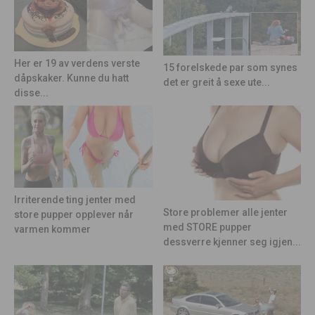
Her er 19 av verdens verste
15 forelskede par som synes
dåpskaker. Kunne du hatt
det er greit å sexe ute...
disse...
Irriterende ting jenter med
Store problemer alle jenter
store pupper opplever når
med STORE pupper
varmen kommer
dessverre kjenner seg igjen...