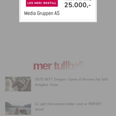
mer tullball
SISTE NYTT: Dragen i Game of thrones har blitt
forkjølet. Siste...
14 sykt morsomme bilder som er PERFEKT
timet!