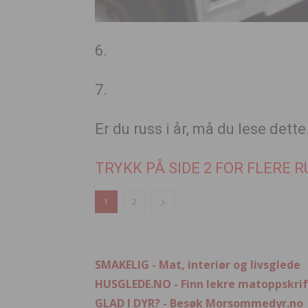
6.
7.
Er du russ i år, må du
lese dette
TRYKK PÅ SIDE 2 FOR FLERE 
1
2
SMAKELIG - Mat, interiør og livsglede
HUSGLEDE.NO - Finn lekre matoppskrif
GLAD I DYR? - Besøk Morsommedyr.no