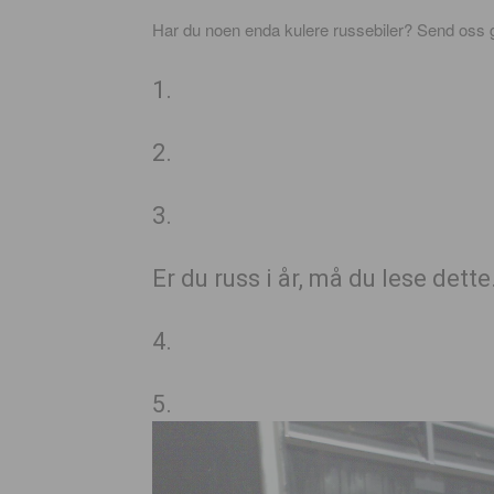
Har du noen enda kulere russebiler? Send oss gj
1.
2.
3.
Er du russ i år, må du
lese dette
4.
5.