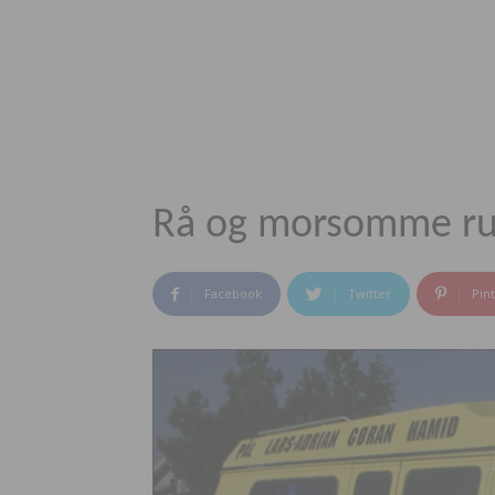
Rå og morsomme rus
Facebook
Twitter
Pin