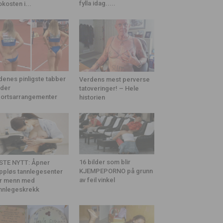
fylla idag.....
okosten i...
denes pinligste tabber
Verdens mest perverse
der
tatoveringer! – Hele
ortsarrangementer
historien
16 bilder som blir
STE NYTT: Åpner
KJEMPEPORNO på grunn
ppløs tannlegesenter
av feil vinkel
r menn med
nnlegeskrekk