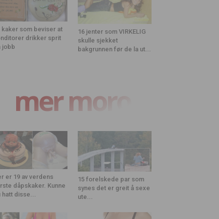
 kaker som beviser at
16 jenter som VIRKELIG
nditorer drikker sprit
skulle sjekket
 jobb
bakgrunnen før de la ut...
mer moro
r er 19 av verdens
15 forelskede par som
rste dåpskaker. Kunne
synes det er greit å sexe
 hatt disse...
ute...