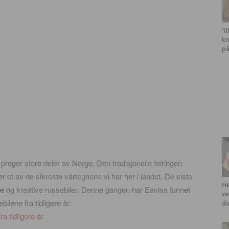
10
ko
på
 preger store deler av Norge. Den tradisjonelle feiringen
r et av de sikreste vårtegnene vi har her i landet. De siste
He
og kreative russebiler. Denne gangen har Eavisa funnet
ve
lene fra tidligere år:
du
 tidligere år