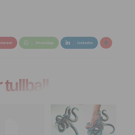
nterest
WhatsApp
Linkedin
tullball