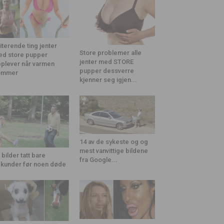
riterende ting jenter
Store problemer alle
d store pupper
jenter med STORE
plever når varmen
pupper dessverre
ommer
kjenner seg igjen...
14 av de sykeste og og
mest vanvittige bildene
 bilder tatt bare
fra Google...
kunder før noen døde