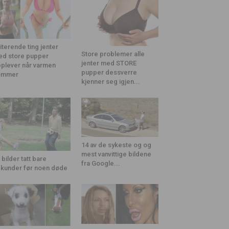
riterende ting jenter
Store problemer alle
d store pupper
jenter med STORE
plever når varmen
pupper dessverre
ommer
kjenner seg igjen...
14 av de sykeste og og
mest vanvittige bildene
 bilder tatt bare
fra Google...
kunder før noen døde