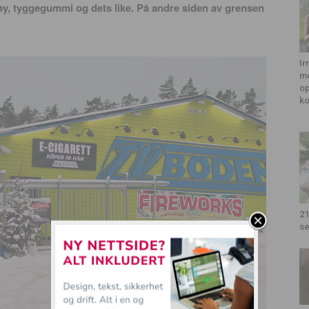
tøy, tyggegummi og dets like. På andre siden av grensen
Ir
me
op
k
21
se