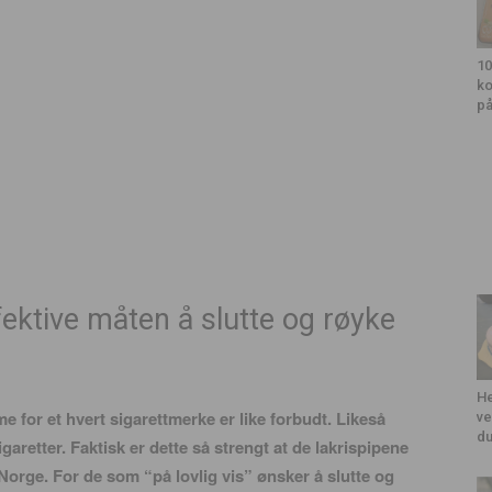
10
ko
på
fektive måten å slutte og røyke
He
me for et hvert sigarettmerke er like forbudt. Likeså
ve
du
aretter. Faktisk er dette så strengt at de lakrispipene
i Norge. For de som “på lovlig vis” ønsker å slutte og