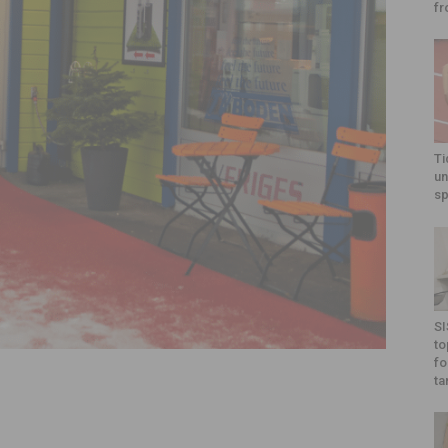
fr
Ti
un
sp
SI
to
fo
ta