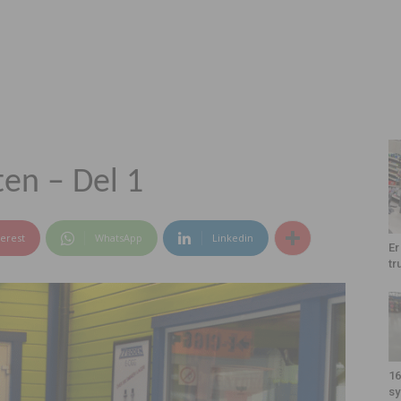
ten – Del 1
terest
WhatsApp
Linkedin
Er
tr
16
sy