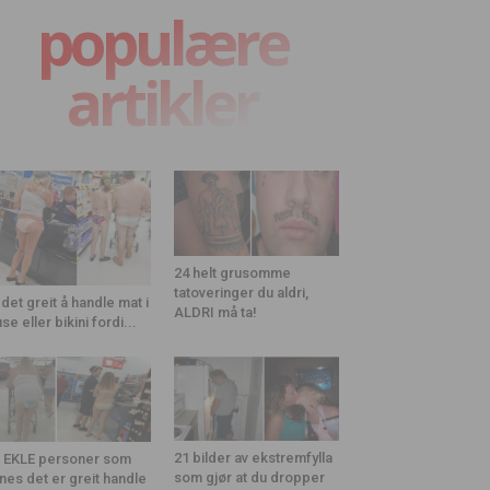
populære
artikler
24 helt grusomme
tatoveringer du aldri,
 det greit å handle mat i
ALDRI må ta!
use eller bikini fordi...
21 bilder av ekstremfylla
 EKLE personer som
som gjør at du dropper
nes det er greit handle