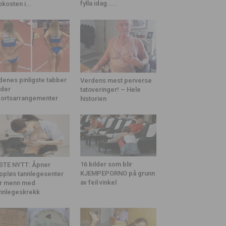
fylla idag.....
okosten i...
denes pinligste tabber
Verdens mest perverse
der
tatoveringer! – Hele
ortsarrangementer
historien
16 bilder som blir
STE NYTT: Åpner
KJEMPEPORNO på grunn
ppløs tannlegesenter
av feil vinkel
r menn med
nnlegeskrekk