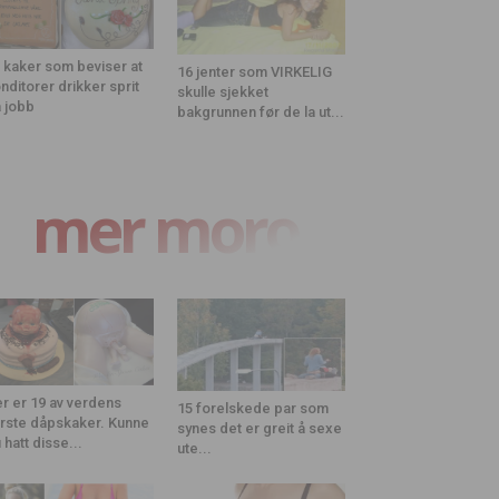
 kaker som beviser at
16 jenter som VIRKELIG
nditorer drikker sprit
skulle sjekket
 jobb
bakgrunnen før de la ut...
mer moro
r er 19 av verdens
15 forelskede par som
rste dåpskaker. Kunne
synes det er greit å sexe
 hatt disse...
ute...