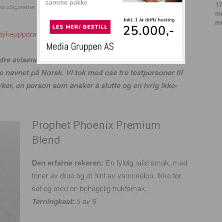
17
ke eSigaretter.
m
m
Røykeapparatene.
 avisene, har vi testet nikotinfri eCigg, eller
te navnet på Norsk. Vi tok med oss tre testpersoner til
ker, en person som ønsker å slutte og en ivrig ikke-
Prophet Phoenix Premium
Blend
Den erfarne røkeren:
En fyldig mild smak, med
toner av drue og et hint av vannmelon. Ikke for
søt og med en behagelig fruktsmak.
Terningkast:
5
av 6