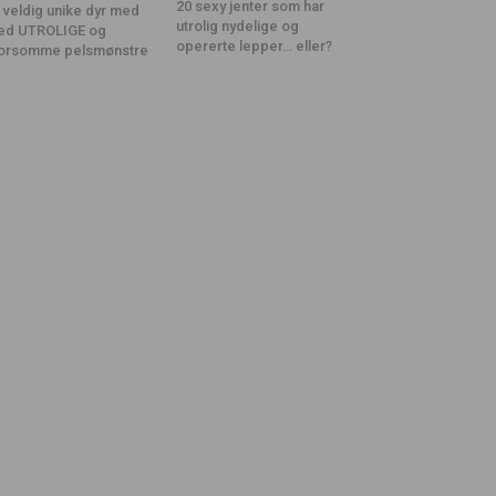
20 sexy jenter som har
 veldig unike dyr med
utrolig nydelige og
ed UTROLIGE og
opererte lepper… eller?
orsomme pelsmønstre