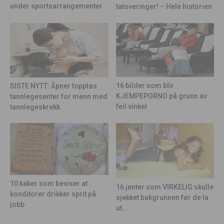
under sportsarrangementer
tatoveringer! – Hele historien
16 bilder som blir
SISTE NYTT: Åpner toppløs
KJEMPEPORNO på grunn av
tannlegesenter for menn med
feil vinkel
tannlegeskrekk
10 kaker som beviser at
16 jenter som VIRKELIG skulle
konditorer drikker sprit på
sjekket bakgrunnen før de la
jobb
ut...