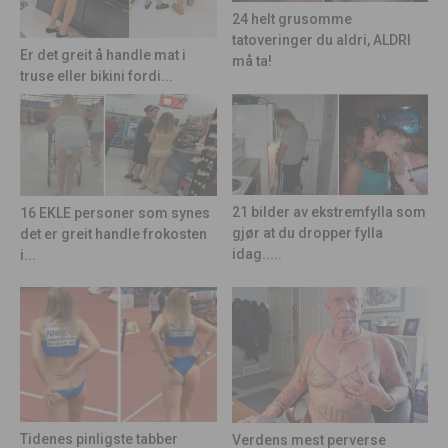
24 helt grusomme
tatoveringer du aldri, ALDRI
Er det greit å handle mat i
må ta!
truse eller bikini fordi...
21 bilder av ekstremfylla som
16 EKLE personer som synes
gjør at du dropper fylla
det er greit handle frokosten
idag.....
i...
Tidenes pinligste tabber
Verdens mest perverse