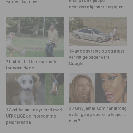
med STORE pupper
varmen kommer
dessverre kjenner seg igjen...
14 av de sykeste og og mest
vanvittige bildene fra
21 bilder tatt bare sekunder
Google...
før noen døde
20 sexy jenter som har utrolig
17 veldig unike dyr med med
nydelige og opererte lepper…
UTROLIGE og morsomme
eller?
pelsmønstre