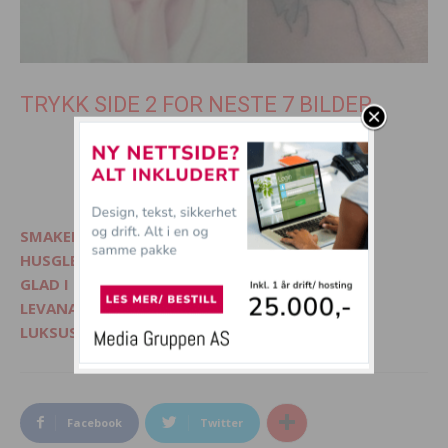
TRYKK SIDE 2 FOR NESTE 7 BILDER
1
2
3
SMAKELIG - Mat, interiør og livsglede
HUSGLEDE.NO - Finn lekre matoppskrifter
GLAD I DYR? - Besøk Morsommedyr.no
LEVANA.NO - Kvinnemagasin på nett
LUKSUSFERIE.NO - Ferie på sitt beste
Facebook
Twitter