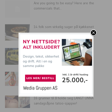
Are you going to be easy? Here are the
commercials that...
14 folk som virkelig suger på kjøkkenet
Rå og morsomme russebiler fra Norge
18 ÅR: De flaueste kjendistabbene. Når
puppene faller ut på den...
16 grunner til å holde seg LANGT UNNA
søndagsåpne tatoo-sjapper!