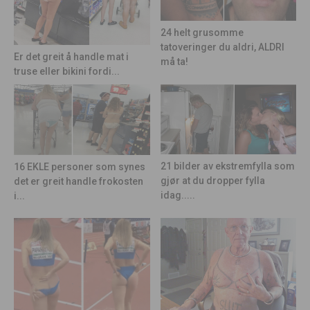
24 helt grusomme
tatoveringer du aldri, ALDRI
Er det greit å handle mat i
må ta!
truse eller bikini fordi...
21 bilder av ekstremfylla som
16 EKLE personer som synes
gjør at du dropper fylla
det er greit handle frokosten
idag.....
i...