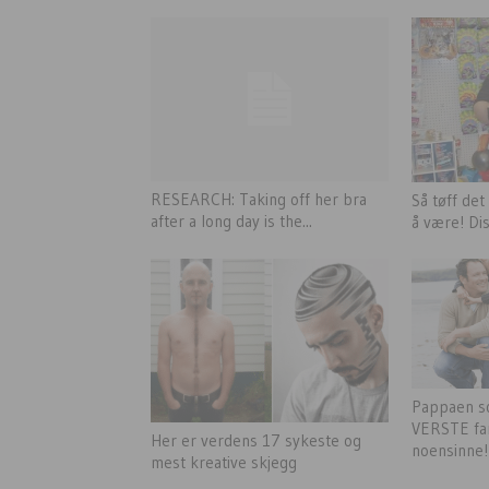
RESEARCH: Taking off her bra
Så tøff det
after a long day is the...
å være! Dis
Pappaen so
VERSTE fa
Her er verdens 17 sykeste og
noensinne!
mest kreative skjegg