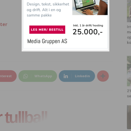
ter
Ir
me
op
k
nterest
WhatsApp
Linkedin
21
se
tullball