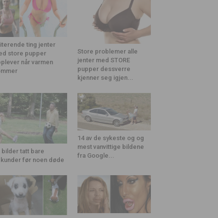
riterende ting jenter
Store problemer alle
d store pupper
jenter med STORE
plever når varmen
pupper dessverre
ommer
kjenner seg igjen...
14 av de sykeste og og
mest vanvittige bildene
 bilder tatt bare
fra Google...
kunder før noen døde