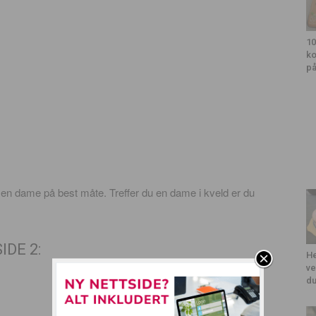
10
ko
på
 en dame på best måte. Treffer du en dame i kveld er du
IDE 2:
He
ve
du