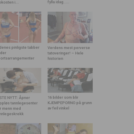
fylla idag.....
okosten i...
denes pinligste tabber
Verdens mest perverse
der
tatoveringer! – Hele
ortsarrangementer
historien
16 bilder som blir
STE NYTT: Åpner
KJEMPEPORNO på grunn
ppløs tannlegesenter
av feil vinkel
r menn med
nnlegeskrekk