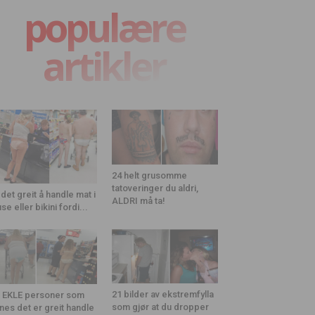
populære
artikler
24 helt grusomme
tatoveringer du aldri,
 det greit å handle mat i
ALDRI må ta!
use eller bikini fordi...
21 bilder av ekstremfylla
 EKLE personer som
som gjør at du dropper
nes det er greit handle