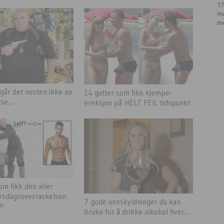
17
m
m
 går det nesten ikke an
14 gutter som fikk kjempe-
se...
ereksjon på HELT FEIL tidspunkt
m fikk den aller
rsdagsoverraskelsen
7 gode unnskyldninger du kan
!!
bruke for å drikke alkohol hver...