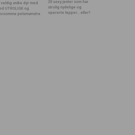
20 sexy jenter som har
 veldig unike dyr med
utrolig nydelige og
ed UTROLIGE og
opererte lepper… eller?
orsomme pelsmønstre