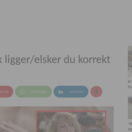
ligger/elsker du korrekt
Er
tr
terest
WhatsApp
Linkedin
16
sy