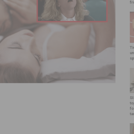
fr
Ti
un
sp
SI
to
fo
ta