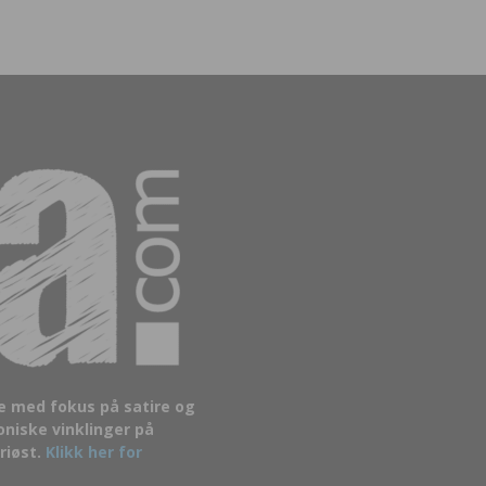
de med fokus på satire og
oniske vinklinger på
riøst.
Klikk her for