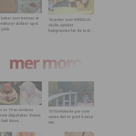
 kaker som beviser at
16 jenter som VIRKELIG
nditorer drikker sprit
skulle sjekket
 jobb
bakgrunnen før de la ut...
mer moro
r er 19 av verdens
15 forelskede par som
rste dåpskaker. Kunne
synes det er greit å sexe
 hatt disse...
ute...