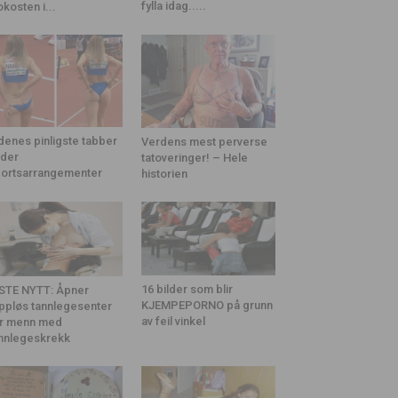
fylla idag.....
okosten i...
denes pinligste tabber
Verdens mest perverse
der
tatoveringer! – Hele
ortsarrangementer
historien
16 bilder som blir
STE NYTT: Åpner
KJEMPEPORNO på grunn
ppløs tannlegesenter
av feil vinkel
r menn med
nnlegeskrekk