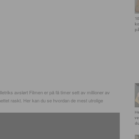
10
ko
på
lletriks avslørt Filmen er på få timer sett av millioner av
 nettet raskt. Her kan du se hvordan de mest utrolige
He
ve
du