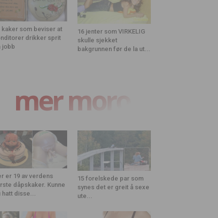
 kaker som beviser at
16 jenter som VIRKELIG
nditorer drikker sprit
skulle sjekket
 jobb
bakgrunnen før de la ut...
mer moro
r er 19 av verdens
15 forelskede par som
rste dåpskaker. Kunne
synes det er greit å sexe
 hatt disse...
ute...