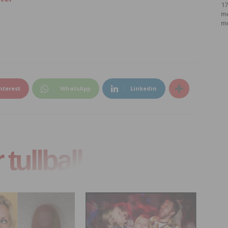
17
m
m
nterest
WhatsApp
Linkedin
tullball