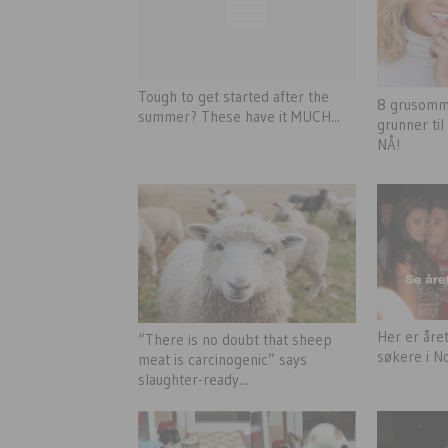
Tough to get started after the
8 grusomm
summer? These have it MUCH...
grunner til
NÅ!
Her er åre
“There is no doubt that sheep
søkere i N
meat is carcinogenic” says
slaughter-ready...