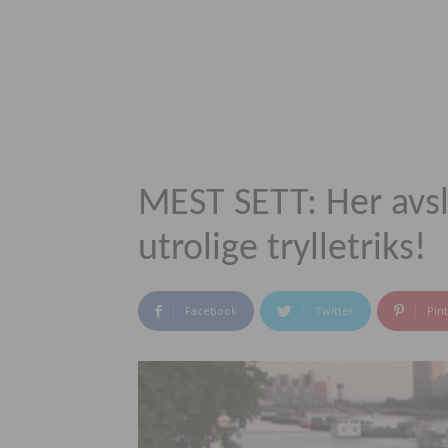
MEST SETT: Her avs
utrolige trylletriks!
Facebook
Twitter
Pin