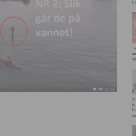
fr
Ti
un
sp
SI
to
fo
ta