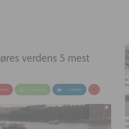
løres verdens 5 mest
Er
tr
terest
WhatsApp
Linkedin
16
sy