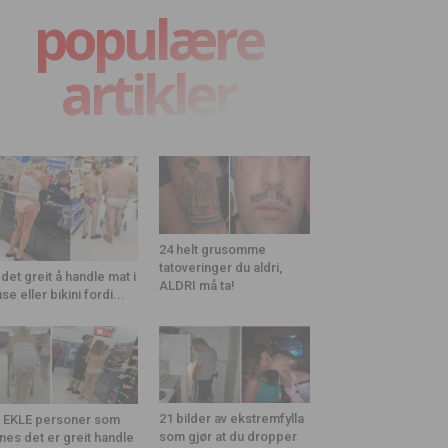
populære
artikler
24 helt grusomme
tatoveringer du aldri,
 det greit å handle mat i
ALDRI må ta!
use eller bikini fordi...
21 bilder av ekstremfylla
 EKLE personer som
som gjør at du dropper
nes det er greit handle