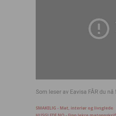
Som leser av Eavisa FÅR du nå 
SMAKELIG - Mat, interiør og livsglede
HUSGLEDE.NO - Finn lekre matoppskrif