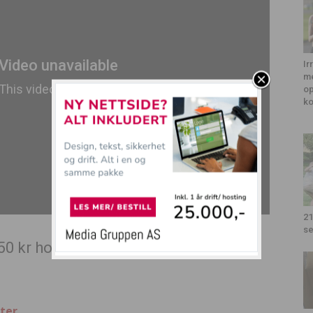
Ir
me
op
k
21
se
50 kr hos ComeOn Casino – klikk her!
ter