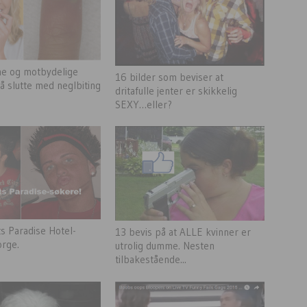
e og motbydelige
16 bilder som beviser at
 å slutte med neglbiting
dritafulle jenter er skikkelig
SEXY…eller?
ts Paradise Hotel-
13 bevis på at ALLE kvinner er
orge.
utrolig dumme. Nesten
tilbakestående...