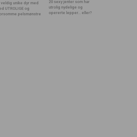
20 sexy jenter som har
 veldig unike dyr med
utrolig nydelige og
ed UTROLIGE og
opererte lepper… eller?
orsomme pelsmønstre