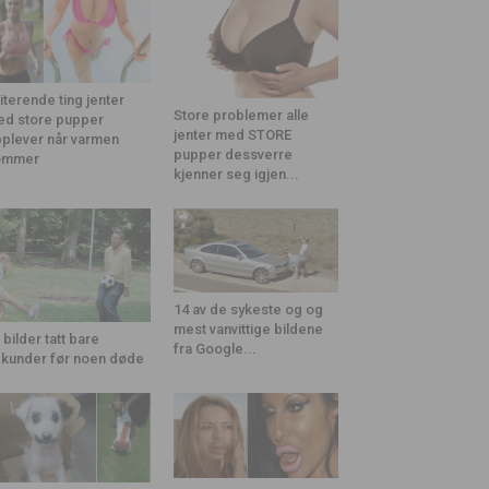
riterende ting jenter
Store problemer alle
d store pupper
jenter med STORE
plever når varmen
pupper dessverre
ommer
kjenner seg igjen...
14 av de sykeste og og
mest vanvittige bildene
 bilder tatt bare
fra Google...
kunder før noen døde