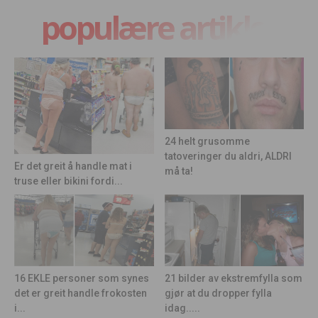
populære artikler
24 helt grusomme
tatoveringer du aldri, ALDRI
Er det greit å handle mat i
må ta!
truse eller bikini fordi...
21 bilder av ekstremfylla som
16 EKLE personer som synes
gjør at du dropper fylla
det er greit handle frokosten
idag.....
i...