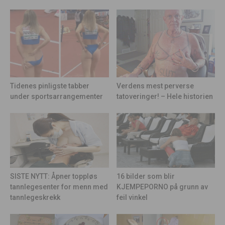
Tidenes pinligste tabber
Verdens mest perverse
under sportsarrangementer
tatoveringer! – Hele historien
16 bilder som blir
SISTE NYTT: Åpner toppløs
KJEMPEPORNO på grunn av
tannlegesenter for menn med
feil vinkel
tannlegeskrekk