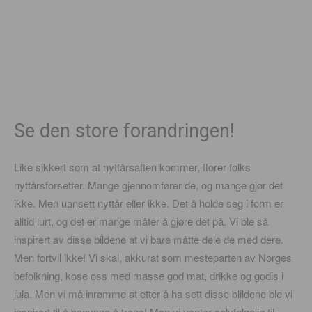
Se den store forandringen!
Like sikkert som at nyttårsaften kommer, florer folks
nyttårsforsetter. Mange gjennomfører de, og mange gjør det
ikke. Men uansett nyttår eller ikke. Det å holde seg i form er
alltid lurt, og det er mange måter å gjøre det på. Vi ble så
inspirert av disse bildene at vi bare måtte dele de med dere.
Men fortvil ikke! Vi skal, akkurat som mesteparten av Norges
befolkning, kose oss med masse god mat, drikke og godis i
jula. Men vi må inrømme at etter å ha sett disse blildene ble vi
inspirert til å begynne å trene! Men vi venter selvfølgelig til