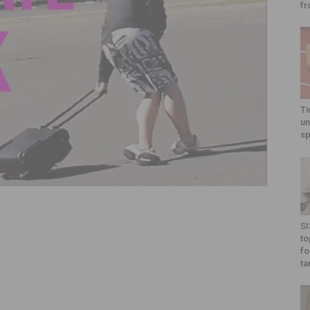
fr
Ti
un
sp
SI
to
fo
ta