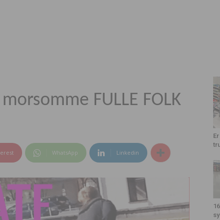
sk morsomme FULLE FOLK
Er
tr
terest
WhatsApp
Linkedin
16
sy