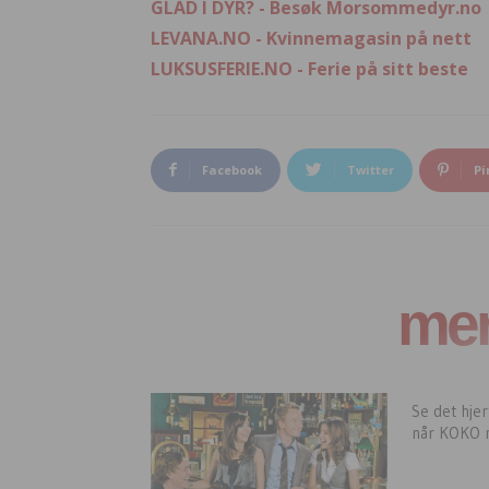
GLAD I DYR? - Besøk Morsommedyr.no
LEVANA.NO - Kvinnemagasin på nett
LUKSUSFERIE.NO - Ferie på sitt beste
Facebook
Twitter
Pi
mer 
Se det hje
når KOKO m