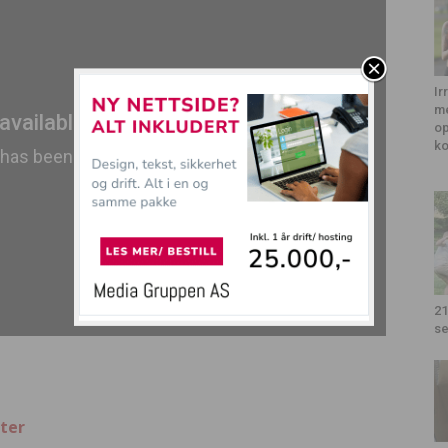
Ir
me
op
k
21
se
ter