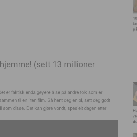
10
ko
på
 hjemme! (sett 13 millioner
det er faktisk enda gøyere å se på andre folk som er
t sammen til en liten film. Så hent deg en øl, sett deg godt
full som disse. Det kan gjøre vondt, spesielt dagen etter:
He
ve
du