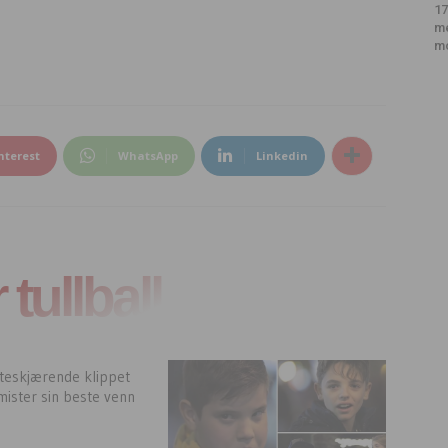
17
m
m
nterest
WhatsApp
Linkedin
tullball
rteskjærende klippet
ister sin beste venn