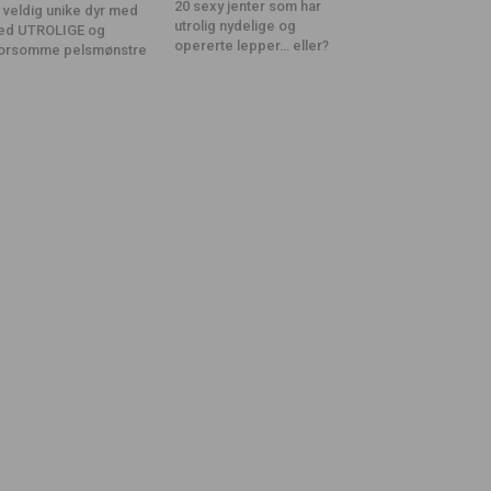
20 sexy jenter som har
 veldig unike dyr med
utrolig nydelige og
ed UTROLIGE og
opererte lepper… eller?
orsomme pelsmønstre