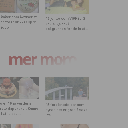
 kaker som beviser at
16 jenter som VIRKELIG
nditorer drikker sprit
skulle sjekket
 jobb
bakgrunnen før de la ut...
mer moro
r er 19 av verdens
15 forelskede par som
rste dåpskaker. Kunne
synes det er greit å sexe
 hatt disse...
ute...