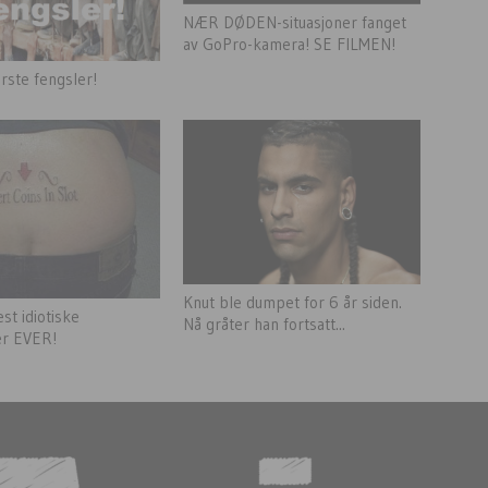
NÆR DØDEN-situasjoner fanget
av GoPro-kamera! SE FILMEN!
rste fengsler!
Knut ble dumpet for 6 år siden.
st idiotiske
Nå gråter han fortsatt...
er EVER!