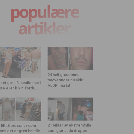
populære
artikler
24 helt grusomme
tatoveringer du aldri,
 det greit å handle mat i
ALDRI må ta!
use eller bikini fordi...
21 bilder av ekstremfylla
 EKLE personer som
som gjør at du dropper
nes det er greit handle