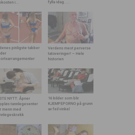
fylla idag.....
okosten i...
denes pinligste tabber
Verdens mest perverse
der
tatoveringer! – Hele
ortsarrangementer
historien
16 bilder som blir
STE NYTT: Åpner
KJEMPEPORNO på grunn
ppløs tannlegesenter
av feil vinkel
r menn med
nnlegeskrekk