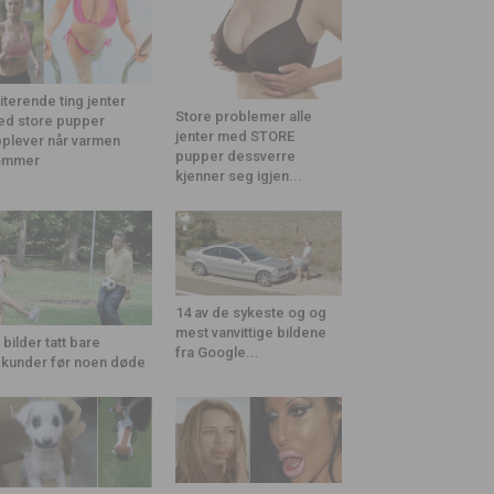
riterende ting jenter
Store problemer alle
d store pupper
jenter med STORE
plever når varmen
pupper dessverre
ommer
kjenner seg igjen...
14 av de sykeste og og
mest vanvittige bildene
 bilder tatt bare
fra Google...
kunder før noen døde