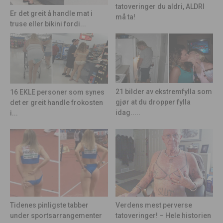
tatoveringer du aldri, ALDRI
Er det greit å handle mat i
må ta!
truse eller bikini fordi...
21 bilder av ekstremfylla som
16 EKLE personer som synes
gjør at du dropper fylla
det er greit handle frokosten
idag.....
i...
Tidenes pinligste tabber
Verdens mest perverse
under sportsarrangementer
tatoveringer! – Hele historien