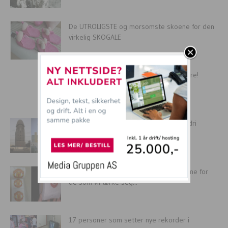
De UTROLIGSTE og morsomste skoene for den
virkelig SKOGALE
Øl er sunt! Ny forskning gleder øldrikkere!
18 vanvittige bygninger du garantert aldri
trodde eksisterte
Nå kommer MANU-dopapir i butikkhyllene for
de som vil tørke seg...
17 personer som setter nye rekorder i