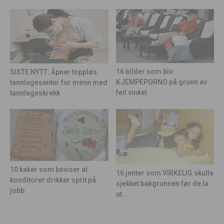
16 bilder som blir
SISTE NYTT: Åpner toppløs
KJEMPEPORNO på grunn av
tannlegesenter for menn med
feil vinkel
tannlegeskrekk
10 kaker som beviser at
16 jenter som VIRKELIG skulle
konditorer drikker sprit på
sjekket bakgrunnen før de la
jobb
ut...