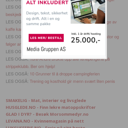
LES OGSÅ:
20 Av de aller morsomste vindusvisker
beskjedene til idioter som ikke kan parkere
LES OGSÅ:
10 Innrømmelser bare de som er avhengige av
kaffe kan forstå
LES OGSÅ:
Avdøde Steve Irwins datter Bindi har blitt stor og
følger arven fra sin far
LES OGSÅ:
10 Grunner til ikke å bruke solkrem
LES OGSÅ:
Tore-Andrè brukte opp alle feriepengene på
strippeklubb. Ber om hjelp!
LES OGSÅ:
10 Grunner til å droppe campingferien
LES OGSÅ:
Trening og kosthold gir menn svært liten penis
SMAKELIG - Mat, interiør og livsglede
HUSGLEDE.NO - Finn lekre matoppskrifter
GLAD I DYR? - Besøk Morsommedyr.no
LEVANA.NO - Kvinnemagasin på nett
LUKSUSFERIE.NO - Ferie på sitt beste