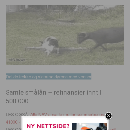
Del de frekke og slemme dyrene med venner
Samle smålån – refinansier inntil
500.000
LES OGSÅ:
Alle NAV-ansatte mottar sommerbonus på
41000,-
LES OGSÅ:
Slik blir ferien din ødelagt! Dette må du unngå!