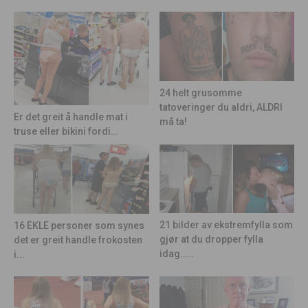
24 helt grusomme
tatoveringer du aldri, ALDRI
Er det greit å handle mat i
må ta!
truse eller bikini fordi...
21 bilder av ekstremfylla som
16 EKLE personer som synes
gjør at du dropper fylla
det er greit handle frokosten
idag.....
i...