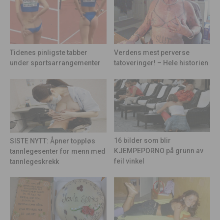
Tidenes pinligste tabber
Verdens mest perverse
under sportsarrangementer
tatoveringer! – Hele historien
16 bilder som blir
SISTE NYTT: Åpner toppløs
KJEMPEPORNO på grunn av
tannlegesenter for menn med
feil vinkel
tannlegeskrekk