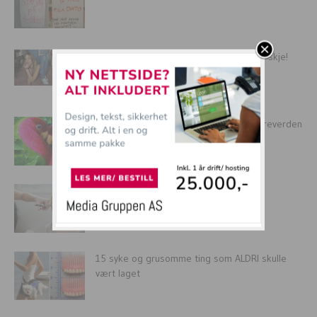
16 bilder av ting som absolutt IKKE skal skje!
Herregud!
Se de søteste KJÆRESTEPARENE fra dyreverden
SKAMKLIPP kan være ganske kledelig!
15 syke og grusomme ting som ALDRI skulle
vært laget