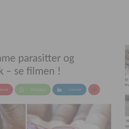
e parasitter og
k – se filmen !
Er
tr
terest
WhatsApp
Linkedin
16
sy