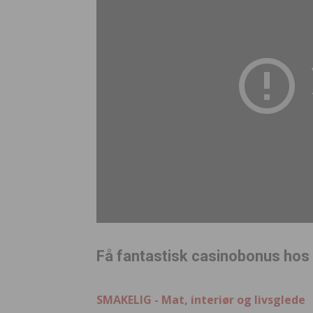
Få fantastisk casinobonus hos
SMAKELIG - Mat, interiør og livsglede