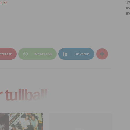
ter
17
m
m
nterest
WhatsApp
Linkedin
tullball