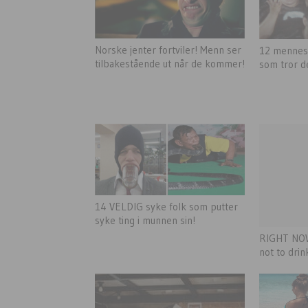
Norske jenter fortviler! Menn ser
12 menne
tilbakestående ut når de kommer!
som tror de
14 VELDIG syke folk som putter
syke ting i munnen sin!
RIGHT NOW
not to drink