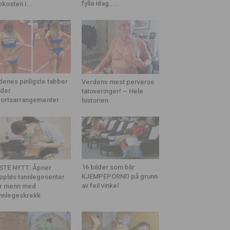
fylla idag.....
okosten i...
denes pinligste tabber
Verdens mest perverse
der
tatoveringer! – Hele
ortsarrangementer
historien
16 bilder som blir
STE NYTT: Åpner
KJEMPEPORNO på grunn
ppløs tannlegesenter
av feil vinkel
r menn med
nnlegeskrekk