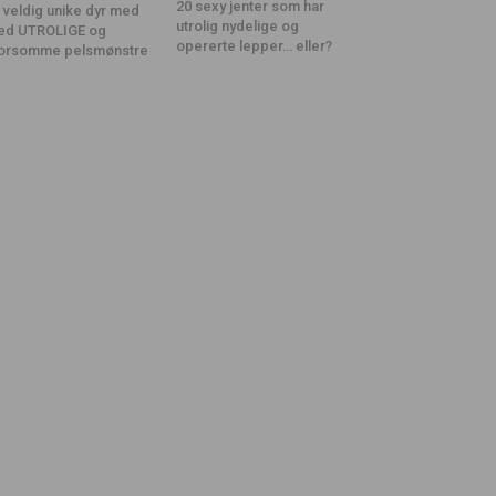
20 sexy jenter som har
 veldig unike dyr med
utrolig nydelige og
ed UTROLIGE og
opererte lepper… eller?
orsomme pelsmønstre