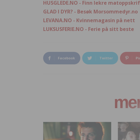
HUSGLEDE.NO - Finn lekre matoppskrif
GLAD I DYR? - Besøk Morsommedyr.no
LEVANA.NO - Kvinnemagasin på nett
LUKSUSFERIE.NO - Ferie på sitt beste
Facebook
Twitter
Pi
mer 