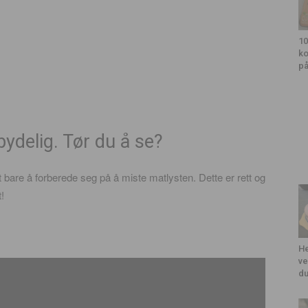
10
ko
på
ydelig. Tør du å se?
t bare å forberede seg på å miste matlysten.
Dette er rett og
t!
He
ve
du