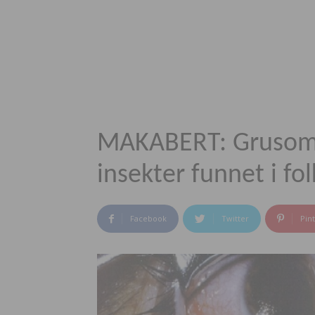
MAKABERT: Grusomm
insekter funnet i fol
Facebook
Twitter
Pin