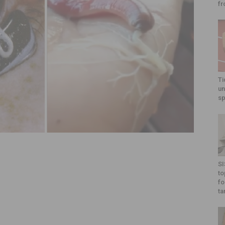
fr
Ti
un
sp
SI
to
fo
ta