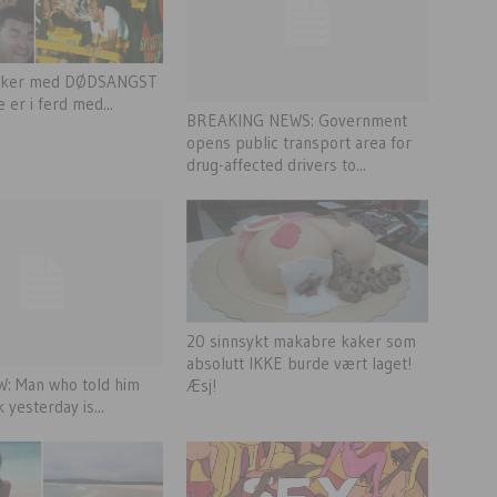
sker med DØDSANGST
 er i ferd med...
BREAKING NEWS: Government
opens public transport area for
drug-affected drivers to...
20 sinnsykt makabre kaker som
absolutt IKKE burde vært laget!
: Man who told him
Æsj!
 yesterday is...