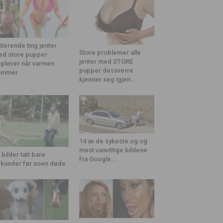
riterende ting jenter
Store problemer alle
d store pupper
jenter med STORE
plever når varmen
pupper dessverre
ommer
kjenner seg igjen...
14 av de sykeste og og
mest vanvittige bildene
 bilder tatt bare
fra Google...
kunder før noen døde