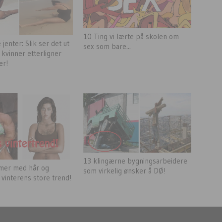
10 Ting vi lærte på skolen om
 jenter: Slik ser det ut
sex som bare...
 kvinner etterligner
er!
13 klingærne bygningsarbeidere
mer med hår og
som virkelig ønsker å DØ!
 vinterens store trend!