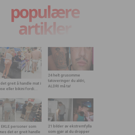
populære
artikler
24 helt grusomme
tatoveringer du aldri,
 det greit å handle mat i
ALDRI må ta!
use eller bikini fordi...
21 bilder av ekstremfylla
 EKLE personer som
som gjør at du dropper
nes det er greit handle