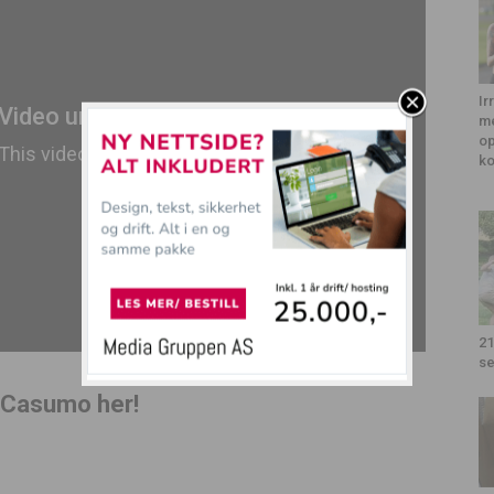
Ir
me
op
k
21
se
 Casumo her!