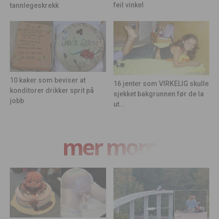
feil vinkel
tannlegeskrekk
10 kaker som beviser at
16 jenter som VIRKELIG skulle
konditorer drikker sprit på
sjekket bakgrunnen før de la
jobb
ut...
mer moro