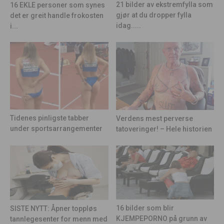
21 bilder av ekstremfylla som
16 EKLE personer som synes
gjør at du dropper fylla
det er greit handle frokosten
idag.....
i...
Tidenes pinligste tabber
Verdens mest perverse
under sportsarrangementer
tatoveringer! – Hele historien
16 bilder som blir
SISTE NYTT: Åpner toppløs
KJEMPEPORNO på grunn av
tannlegesenter for menn med