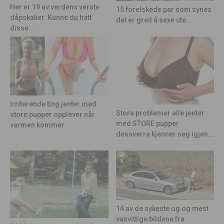
Her er 19 av verdens verste
15 forelskede par som synes
dåpskaker. Kunne du hatt
det er greit å sexe ute...
disse...
Irriterende ting jenter med
Store problemer alle jenter
store pupper opplever når
med STORE pupper
varmen kommer
dessverre kjenner seg igjen...
14 av de sykeste og og mest
vanvittige bildene fra