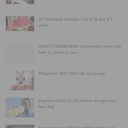
20 Utilsiktede smilefjes som vil få deg til å
smile.
LATEST CORONA NEWS: Government sends kids
back to school to see...
Påskeharer HELT UTEN mål og mening!
Engelske Fabian (37 år) drikker sin egen urin
hver dag!
Se mannen som TROR han filmer ferien i Las