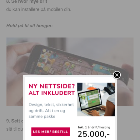
8. Se hvor mye drit
du kan installere på mobilen din.
Hold på til alt henger:
9. Sett deg på Cafe og dra et kondom over hodet.
sitt til du enten mister pusten og dør,