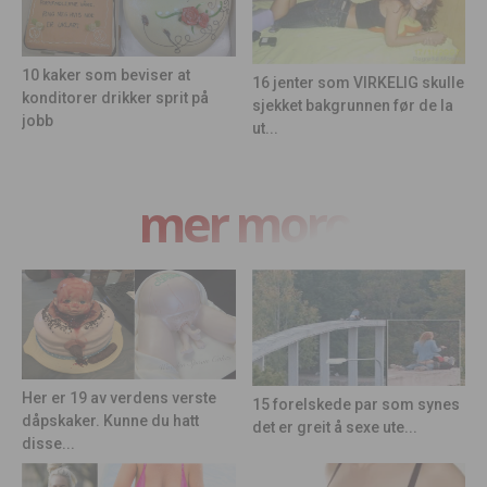
10 kaker som beviser at
16 jenter som VIRKELIG skulle
konditorer drikker sprit på
sjekket bakgrunnen før de la
jobb
ut...
mer moro
Her er 19 av verdens verste
15 forelskede par som synes
dåpskaker. Kunne du hatt
det er greit å sexe ute...
disse...