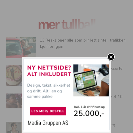
mer tullball
15 Reaksjoner alle som blir lett sinte i trafikken
kjenner igjen
Kaker for nymfomane jenter og penis-fikserte
homsegutter -Del 2
Husker du den 2-årige babyen som røyket 40
sigaretter om dagen?...
SISTE TREND!! Nå skal gutter barbere seg
kreativt!