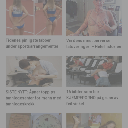
Tidenes pinligste tabber
Verdens mest perverse
under sportsarrangementer
tatoveringer! – Hele historien
16 bilder som blir
SISTE NYTT: Åpner toppløs
KJEMPEPORNO på grunn av
tannlegesenter for menn med
feil vinkel
tannlegeskrekk