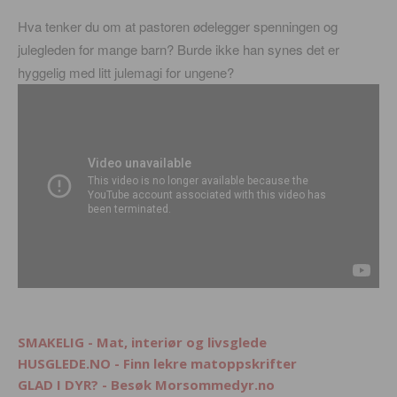
Hva tenker du om at pastoren ødelegger spenningen og
julegleden for mange barn? Burde ikke han synes det er
hyggelig med litt julemagi for ungene?
SMAKELIG - Mat, interiør og livsglede
HUSGLEDE.NO - Finn lekre matoppskrifter
GLAD I DYR? - Besøk Morsommedyr.no