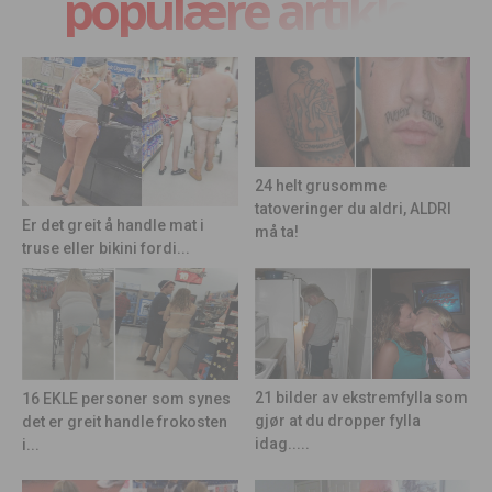
populære artikler
24 helt grusomme
tatoveringer du aldri, ALDRI
Er det greit å handle mat i
må ta!
truse eller bikini fordi...
21 bilder av ekstremfylla som
16 EKLE personer som synes
gjør at du dropper fylla
det er greit handle frokosten
idag.....
i...