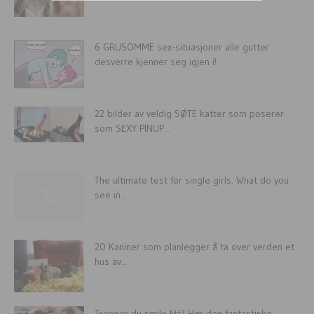
6 GRUSOMME sex-situasjoner alle gutter
desverre kjenner seg igjen i!
22 bilder av veldig SØTE katter som poserer
som SEXY PINUP...
The ultimate test for single girls. What do you
see in...
20 Kaniner som planlegger å ta over verden et
hus av...
Trenger du smile litt? Hør den fantastiske