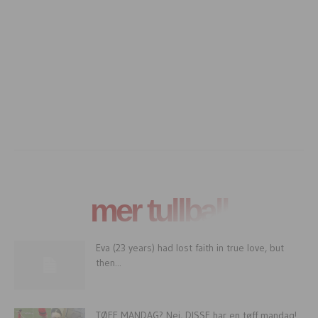
mer tullball
Eva (23 years) had lost faith in true love, but
then...
TØFF MANDAG? Nei, DISSE har en tøff mandag!