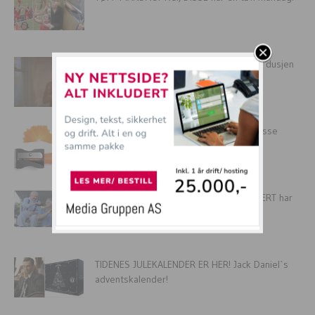
14 gode grunner til at alle burde tisse i dusjen
Helt UBRUKELIGE produkter – Har du disse
trenger DU hjelp!
14 fantastiske familiebilder du GARANTERT har
lyst til å kopiere!
TIDENES JULEKALENDER ER HER! Jack Daniel`s
adventskalender!