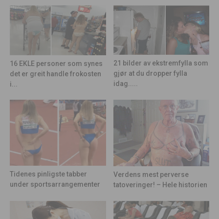
21 bilder av ekstremfylla som
16 EKLE personer som synes
gjør at du dropper fylla
det er greit handle frokosten
idag.....
i...
Tidenes pinligste tabber
Verdens mest perverse
under sportsarrangementer
tatoveringer! – Hele historien