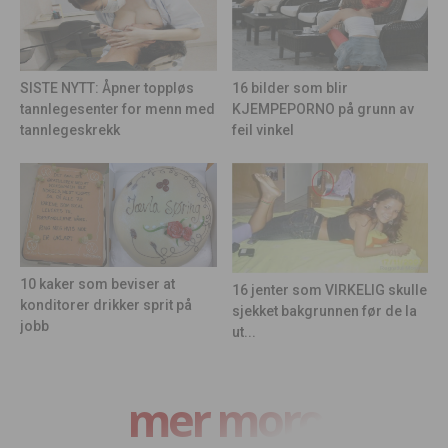
16 bilder som blir
SISTE NYTT: Åpner toppløs
KJEMPEPORNO på grunn av
tannlegesenter for menn med
feil vinkel
tannlegeskrekk
10 kaker som beviser at
16 jenter som VIRKELIG skulle
konditorer drikker sprit på
sjekket bakgrunnen før de la
jobb
ut...
mer moro