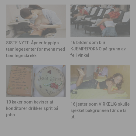
16 bilder som blir
SISTE NYTT: Åpner toppløs
KJEMPEPORNO på grunn av
tannlegesenter for menn med
feil vinkel
tannlegeskrekk
10 kaker som beviser at
16 jenter som VIRKELIG skulle
konditorer drikker sprit på
sjekket bakgrunnen før de la
jobb
ut...