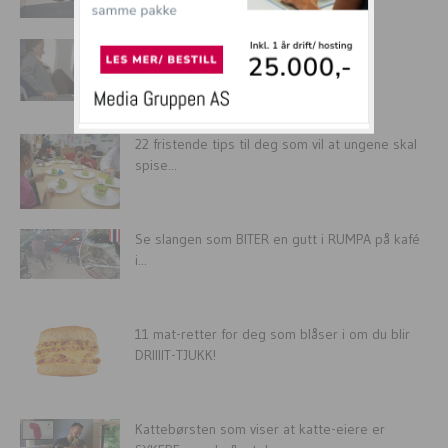
Personlighetene vi hater å reise med –
Drittunger, fulle folk og...
22 fristende tips til deg som vil at ungene skal
spise...
Se slangen som BITER en gutt i RUMPA på kafé
i...
11 mat-retter for deg som blåser i om du blir
DRIIIIT-TJUKK!
Kattebørsten som viser at katte-eiere er