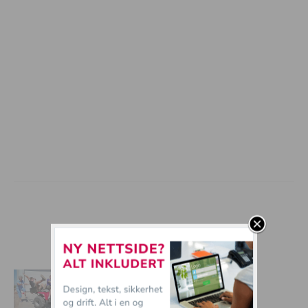
mer tullball
15 Ulykker som er i ferd med å skje