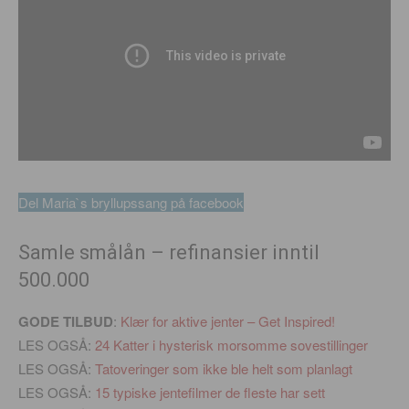
Del Maria`s bryllupssang på facebook
Samle smålån – refinansier inntil
500.000
GODE TILBUD
:
Klær for aktive jenter – Get Inspired!
LES OGSÅ:
24 Katter i hysterisk morsomme sovestillinger
LES OGSÅ:
Tatoveringer som ikke ble helt som planlagt
LES OGSÅ:
15 typiske jentefilmer de fleste har sett