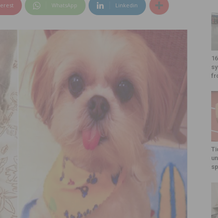
terest
WhatsApp
Linkedin
16
sy
fr
Ti
un
sp