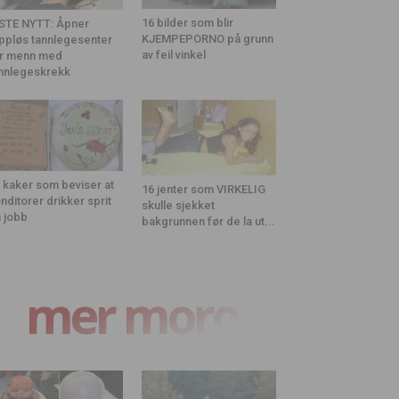
16 bilder som blir
STE NYTT: Åpner
KJEMPEPORNO på grunn
ppløs tannlegesenter
av feil vinkel
r menn med
nnlegeskrekk
 kaker som beviser at
16 jenter som VIRKELIG
nditorer drikker sprit
skulle sjekket
 jobb
bakgrunnen før de la ut...
mer moro