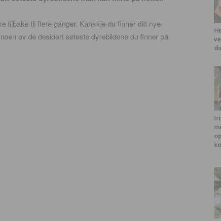
tilbake til flere ganger. Kanskje du finner ditt nye
He
er noen av de desidert søteste dyrebildene du finner på
ve
du
Ir
me
op
k