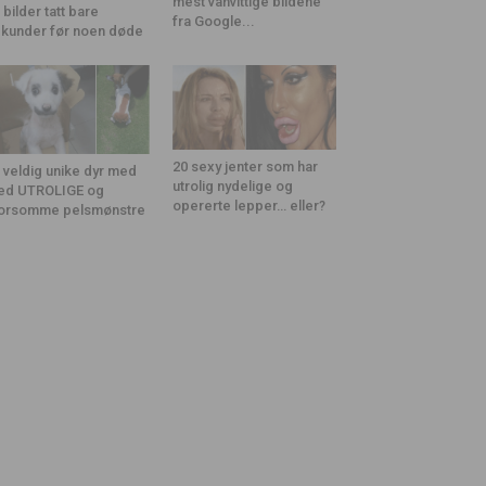
mest vanvittige bildene
 bilder tatt bare
fra Google...
kunder før noen døde
20 sexy jenter som har
 veldig unike dyr med
utrolig nydelige og
ed UTROLIGE og
opererte lepper… eller?
orsomme pelsmønstre