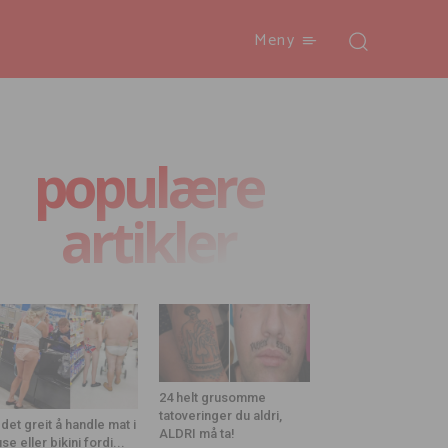
Meny
populære
artikler
24 helt grusomme
tatoveringer du aldri,
 det greit å handle mat i
ALDRI må ta!
use eller bikini fordi...