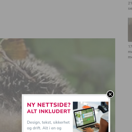
21
se
17
m
m