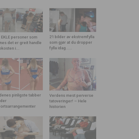
21 bilder av ekstremfylla
 EKLE personer som
som gjør at du dropper
nes det er greit handle
fylla idag.....
okosten i...
denes pinligste tabber
Verdens mest perverse
der
tatoveringer! – Hele
ortsarrangementer
historien