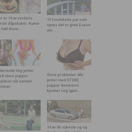
r er 19 av verdens
15 forelskede par som
rste dåpskaker. Kunne
synes det er greit å sexe
 hatt disse...
ute...
riterende ting jenter
Store problemer alle
d store pupper
jenter med STORE
plever når varmen
pupper dessverre
ommer
kjenner seg igjen...
14 av de sykeste og og