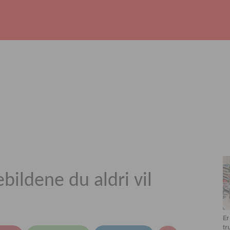
ebildene du aldri vil
Er
tr