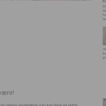
SI
to
fo
ta
10
ko
på
 være!
olutt søteste dyrebildene man kan finne på nettet.