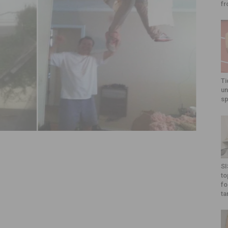
fr
Ti
un
sp
SI
to
fo
ta