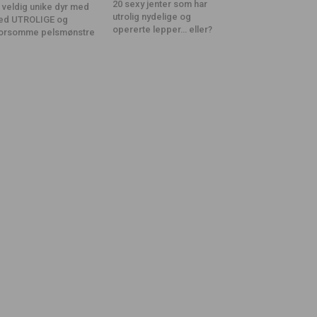
20 sexy jenter som har
 veldig unike dyr med
utrolig nydelige og
ed UTROLIGE og
opererte lepper… eller?
orsomme pelsmønstre