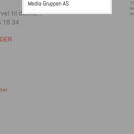
17
m
rvel til denne…
m
LDER
ter