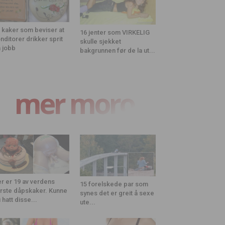
 kaker som beviser at
16 jenter som VIRKELIG
nditorer drikker sprit
skulle sjekket
 jobb
bakgrunnen før de la ut...
mer moro
r er 19 av verdens
15 forelskede par som
rste dåpskaker. Kunne
synes det er greit å sexe
 hatt disse...
ute...