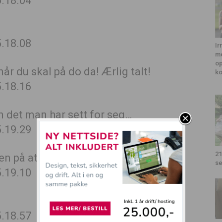
Ir
me
op
år du skal på do da! Ærlig talt!
k
n det man har sett for seg…
21
onen på at man IKKE så den!
se