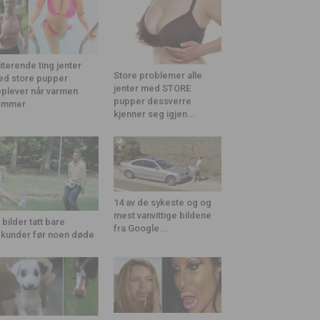
riterende ting jenter
Store problemer alle
d store pupper
jenter med STORE
plever når varmen
pupper dessverre
ommer
kjenner seg igjen...
14 av de sykeste og og
mest vanvittige bildene
 bilder tatt bare
fra Google...
kunder før noen døde