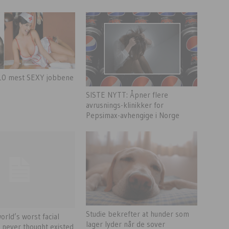
 10 mest SEXY jobbene
SISTE NYTT: Åpner flere
avrusnings-klinikker for
Pepsimax-avhengige i Norge
Studie bekrefter at hunder som
orld’s worst facial
lager lyder når de sover
u never thought existed