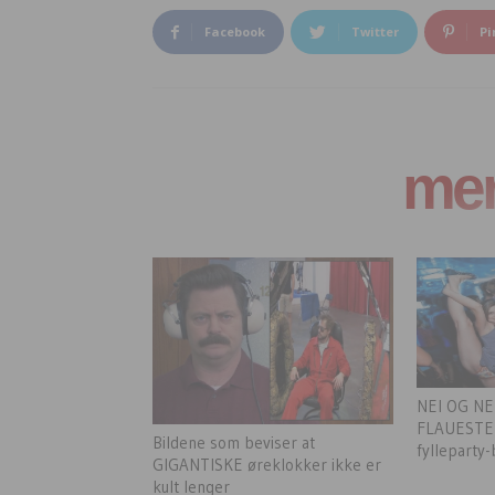
Facebook
Twitter
Pi
mer 
NEI OG NEI
FLAUESTE
Bildene som beviser at
fylleparty-
GIGANTISKE øreklokker ikke er
kult lenger