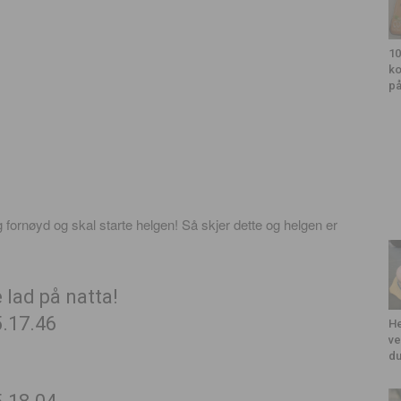
10
ko
på
 fornøyd og skal starte helgen! Så skjer dette og helgen er
e lad på natta!
He
ve
du