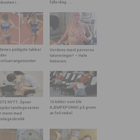
fylla idag.....
okosten i...
denes pinligste tabber
Verdens mest perverse
der
tatoveringer! – Hele
ortsarrangementer
historien
16 bilder som blir
STE NYTT: Åpner
KJEMPEPORNO på grunn
ppløs tannlegesenter
av feil vinkel
r menn med
nnlegeskrekk