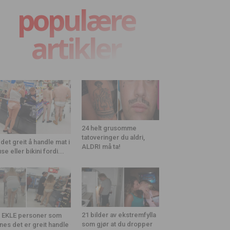
populære
artikler
24 helt grusomme
tatoveringer du aldri,
 det greit å handle mat i
ALDRI må ta!
use eller bikini fordi...
21 bilder av ekstremfylla
 EKLE personer som
som gjør at du dropper
nes det er greit handle