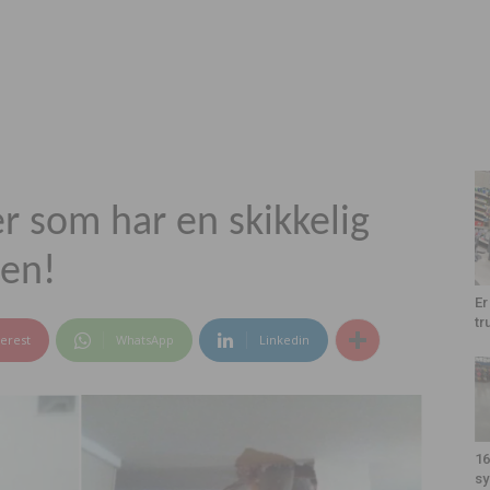
r som har en skikkelig
en!
Er
tr
terest
WhatsApp
Linkedin
16
sy