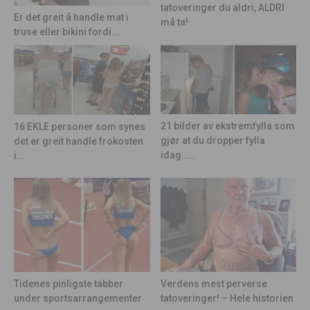
tatoveringer du aldri, ALDRI
Er det greit å handle mat i
må ta!
truse eller bikini fordi...
21 bilder av ekstremfylla som
16 EKLE personer som synes
gjør at du dropper fylla
det er greit handle frokosten
idag.....
i...
Tidenes pinligste tabber
Verdens mest perverse
under sportsarrangementer
tatoveringer! – Hele historien