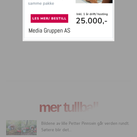
mer tullball
Bildene av lille Petter Pinnsvin går verden rundt.
Søtere blir det...