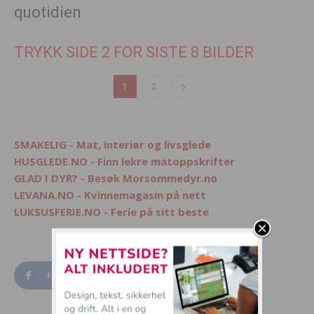
TRYKK SIDE 2 FOR SISTE 8 BILDER
1
2
SMAKELIG - Mat, interiør og livsglede
HUSGLEDE.NO - Finn lekre matoppskrifter
GLAD I DYR? - Besøk Morsommedyr.no
LEVANA.NO - Kvinnemagasin på nett
LUKSUSFERIE.NO - Ferie på sitt beste
Facebook
Twitter