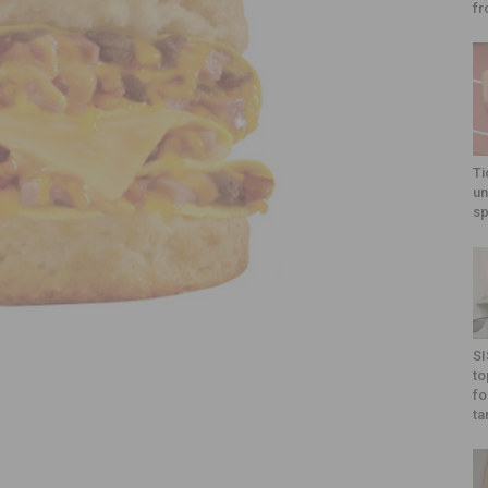
fr
Ti
un
sp
SI
to
fo
ta