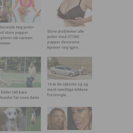
riterende ting jenter
Store problemer alle
d store pupper
jenter med STORE
plever når varmen
pupper dessverre
ommer
kjenner seg igjen...
14 av de sykeste og og
mest vanvittige bildene
 bilder tatt bare
fra Google...
kunder før noen døde