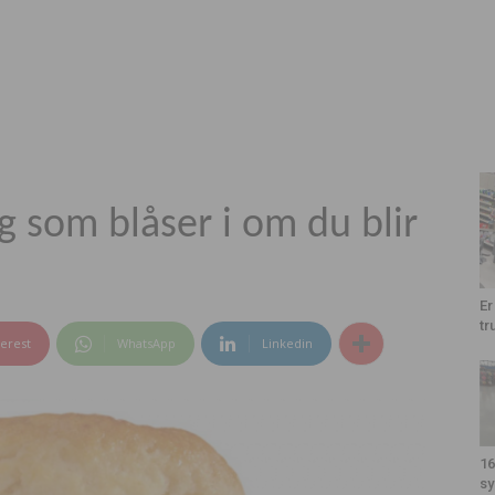
g som blåser i om du blir
Er
tr
terest
WhatsApp
Linkedin
16
sy