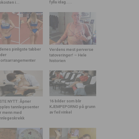
fylla idag.....
okosten i...
denes pinligste tabber
Verdens mest perverse
der
tatoveringer! – Hele
ortsarrangementer
historien
16 bilder som blir
STE NYTT: Åpner
KJEMPEPORNO på grunn
ppløs tannlegesenter
av feil vinkel
r menn med
nnlegeskrekk