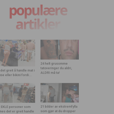
populære
artikler
24 helt grusomme
tatoveringer du aldri,
 det greit å handle mat i
ALDRI må ta!
use eller bikini fordi...
21 bilder av ekstremfylla
 EKLE personer som
som gjør at du dropper
nes det er greit handle