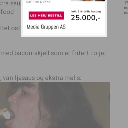
stra saus med smeltet smør over:
17
m
m
tet ost og ekstra sukret bbq-saus:
 med bacon-skjell som er fritert i olje:
 vaniljesaus og ekstra melis: