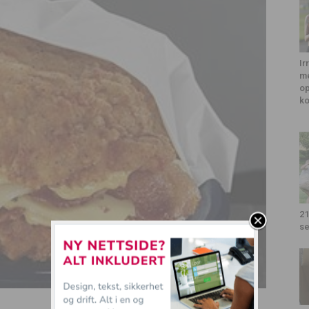
Ir
me
op
k
21
se