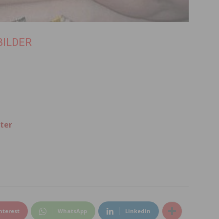
BILDER
ter
nterest
WhatsApp
Linkedin