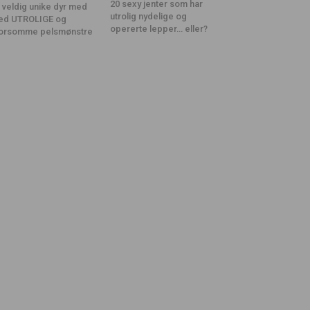
20 sexy jenter som har
 veldig unike dyr med
utrolig nydelige og
ed UTROLIGE og
opererte lepper… eller?
orsomme pelsmønstre