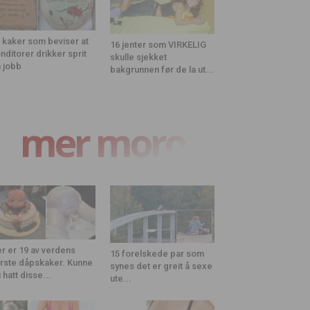
 kaker som beviser at
16 jenter som VIRKELIG
nditorer drikker sprit
skulle sjekket
 jobb
bakgrunnen før de la ut...
mer moro
r er 19 av verdens
15 forelskede par som
rste dåpskaker. Kunne
synes det er greit å sexe
 hatt disse...
ute...