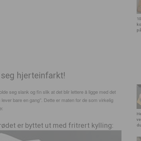
10
ko
på
 seg hjerteinfarkt!
de seg slank og fin slik at det blir lettere å ligge med det
g lever bare en gang”. Dette er maten for de som virkelig
e:
He
ve
et er byttet ut med fritrert kylling:
du