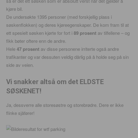
så er det ett søsken som er absolutt verst når det gjelder å
kjøre bil.
De undersøkte 1395 personer (med forskjellig plass i
søskenflokken) og deres kjøreegenskaper. De kom fram til at
ett spesielt søsken kjørte for fort i
89 prosent
av tilfellene – og
fikk bøter oftere enn de andre.
Hele
47 prosent
av disse personene irriterte også andre
trafikanter og var dessuten veldig dårlig på å holde seg på sin
side av veien.
Vi snakker altså om det ELDSTE
SØSKENET!
Ja, dessverre alle storesøstre og storebrødre. Dere er ikke
flinke sjåfører!