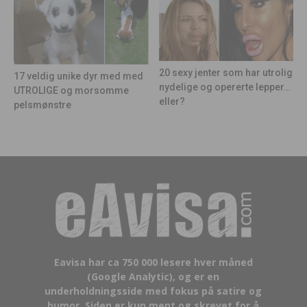
20 sexy jenter som har utrolig
17 veldig unike dyr med med
nydelige og opererte lepper…
UTROLIGE og morsomme
eller?
pelsmønstre
Eavisa har ca 750 000 lesere hver måned
(Google Analytic), og er en
underholdningsside med fokus på satire og
humor. Siden er kun ment og skrevet for å