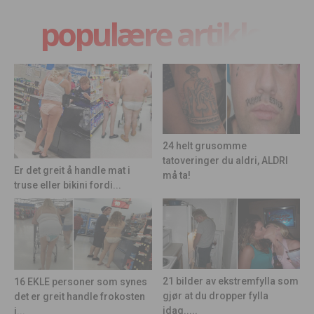
populære artikler
24 helt grusomme
tatoveringer du aldri, ALDRI
Er det greit å handle mat i
må ta!
truse eller bikini fordi...
21 bilder av ekstremfylla som
16 EKLE personer som synes
gjør at du dropper fylla
det er greit handle frokosten
idag.....
i...