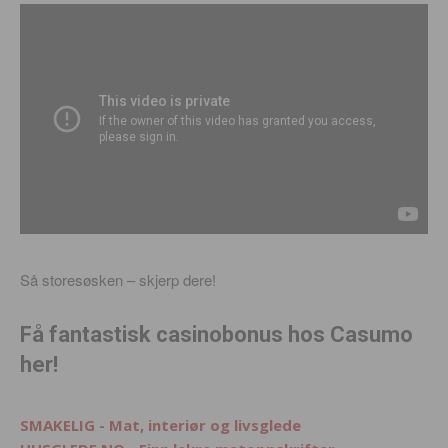
Så storesøsken – skjerp dere!
Få fantastisk casinobonus hos Casumo
her!
SMAKELIG - Mat, interiør og livsglede