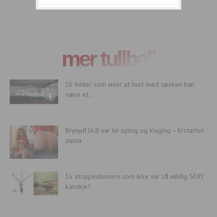
mer tullball
16 bilder som viser at livet med søsken kan
være et...
Brynjulf (43) var lei syting og klaging – Erstattet
dama
14 strippedansere som ikke var så veldig SEXY
kanskje?