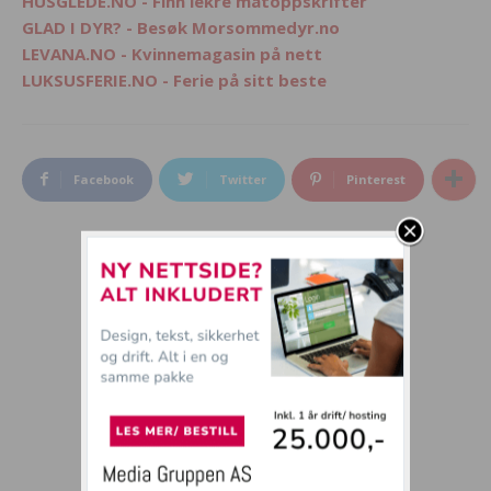
HUSGLEDE.NO - Finn lekre matoppskrifter
GLAD I DYR? - Besøk Morsommedyr.no
LEVANA.NO - Kvinnemagasin på nett
LUKSUSFERIE.NO - Ferie på sitt beste
Facebook
Twitter
Pinterest