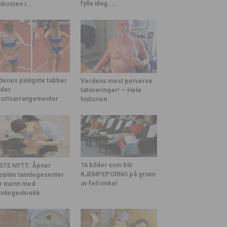
fylla idag.....
okosten i...
denes pinligste tabber
Verdens mest perverse
der
tatoveringer! – Hele
ortsarrangementer
historien
16 bilder som blir
STE NYTT: Åpner
KJEMPEPORNO på grunn
ppløs tannlegesenter
av feil vinkel
r menn med
nnlegeskrekk