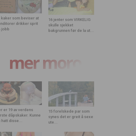
 kaker som beviser at
16 jenter som VIRKELIG
nditorer drikker sprit
skulle sjekket
 jobb
bakgrunnen før de la ut...
mer moro
r er 19 av verdens
15 forelskede par som
rste dåpskaker. Kunne
synes det er greit å sexe
 hatt disse...
ute...