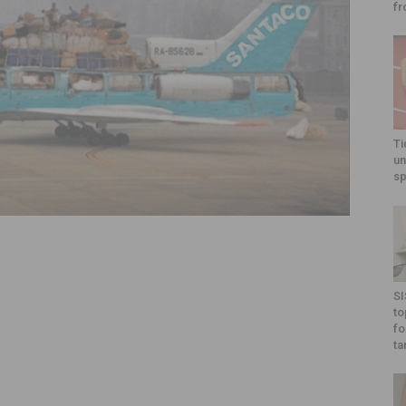
fr
Ti
un
sp
SI
to
fo
ta