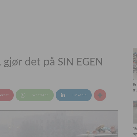
A gjør det på SIN EGEN
Er
tr
terest
WhatsApp
Linkedin
16
sy