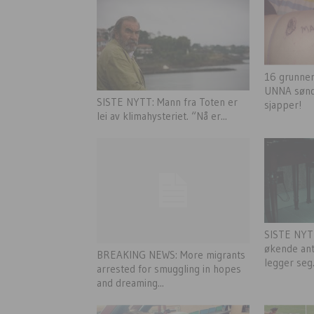
16 grunner
UNNA sønd
SISTE NYTT: Mann fra Toten er
sjapper!
lei av klimahysteriet. “Nå er...
SISTE NYTT
økende ant
BREAKING NEWS: More migrants
legger seg.
arrested for smuggling in hopes
and dreaming...