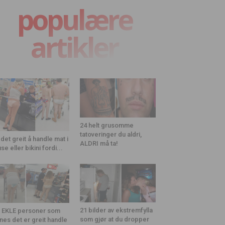
populære
artikler
24 helt grusomme
tatoveringer du aldri,
 det greit å handle mat i
ALDRI må ta!
use eller bikini fordi...
21 bilder av ekstremfylla
 EKLE personer som
som gjør at du dropper
nes det er greit handle