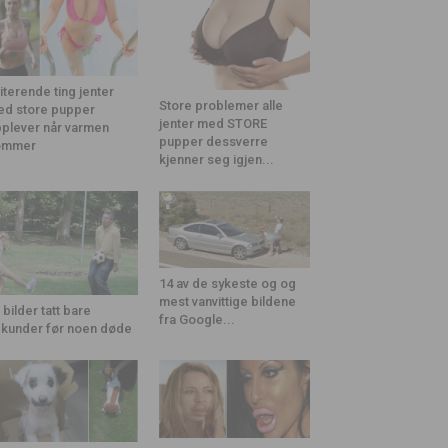
riterende ting jenter
Store problemer alle
d store pupper
jenter med STORE
plever når varmen
pupper dessverre
ommer
kjenner seg igjen...
14 av de sykeste og og
mest vanvittige bildene
 bilder tatt bare
fra Google...
kunder før noen døde