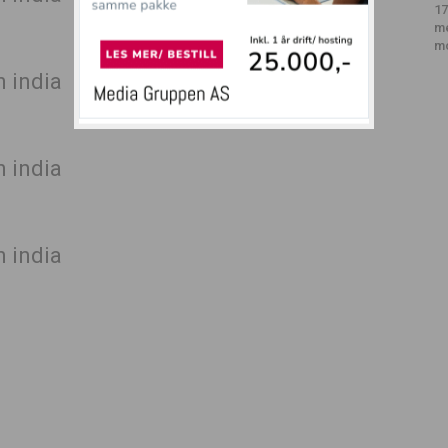
17
m
m