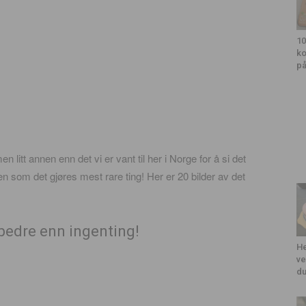
10
ko
på
litt annen enn det vi er vant til her i Norge for å si det
en som det gjøres mest rare ting! Her er 20 bilder av det
bedre enn ingenting!
He
ve
du