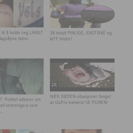
 til å holde seg LANGT
18 totalt PINLIGE, IDIOTISKE og
agsåpne tatoo-
WTF bilder!
NÆR DØDEN-situasjoner fanget
: Politiet advarer om
av GoPro-kamera! SE FILMEN!
all inntrengere som
..