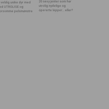
20 sexy jenter som har
 veldig unike dyr med
utrolig nydelige og
ed UTROLIGE og
opererte lepper… eller?
orsomme pelsmønstre