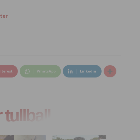
ter
nterest
WhatsApp
Linkedin
tullball