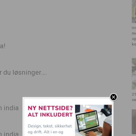
Ir
me
op
k
a!
er du løsninger….
21
se