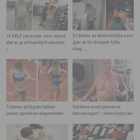
21 bilder av ekstremfylla som
16 EKLE personer som synes
gjør at du dropper fylla
det er greit handle frokosten
idag.....
i...
Tidenes pinligste tabber
Verdens mest perverse
under sportsarrangementer
tatoveringer! – Hele historien