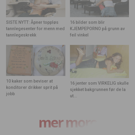
16 bilder som blir
SISTE NYTT: Åpner toppløs
KJEMPEPORNO på grunn av
tannlegesenter for menn med
feil vinkel
tannlegeskrekk
10 kaker som beviser at
16 jenter som VIRKELIG skulle
konditorer drikker sprit på
sjekket bakgrunnen før de la
jobb
ut...
mer moro