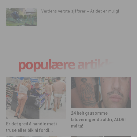
Verdens verste sjåfører – At det er mulig!
populære artikler
24 helt grusomme
tatoveringer du aldri, ALDRI
Er det greit å handle mat i
må ta!
truse eller bikini fordi...