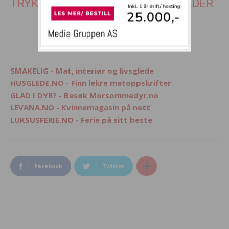
TRYKK PÅ SIDE 2 FOR NESTE 10 BILDER
1
2
3
SMAKELIG - Mat, interiør og livsglede
HUSGLEDE.NO - Finn lekre matoppskrifter
GLAD I DYR? - Besøk Morsommedyr.no
LEVANA.NO - Kvinnemagasin på nett
LUKSUSFERIE.NO - Ferie på sitt beste
Facebook
Twitter