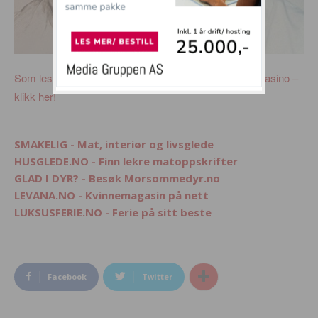
Som leser av Eavisa FÅR du nå 50 kr hos ComeOn Casino –
klikk her!
SMAKELIG - Mat, interiør og livsglede
HUSGLEDE.NO - Finn lekre matoppskrifter
GLAD I DYR? - Besøk Morsommedyr.no
LEVANA.NO - Kvinnemagasin på nett
LUKSUSFERIE.NO - Ferie på sitt beste
Facebook
Twitter