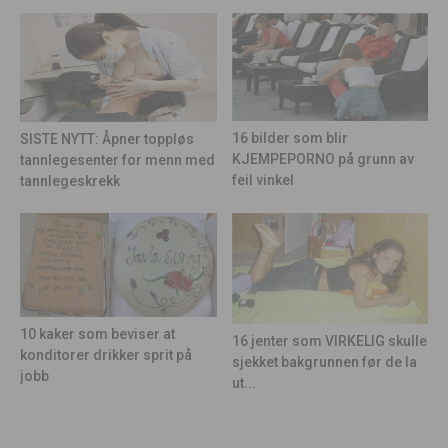
16 bilder som blir
SISTE NYTT: Åpner toppløs
KJEMPEPORNO på grunn av
tannlegesenter for menn med
feil vinkel
tannlegeskrekk
10 kaker som beviser at
16 jenter som VIRKELIG skulle
konditorer drikker sprit på
sjekket bakgrunnen før de la
jobb
ut...