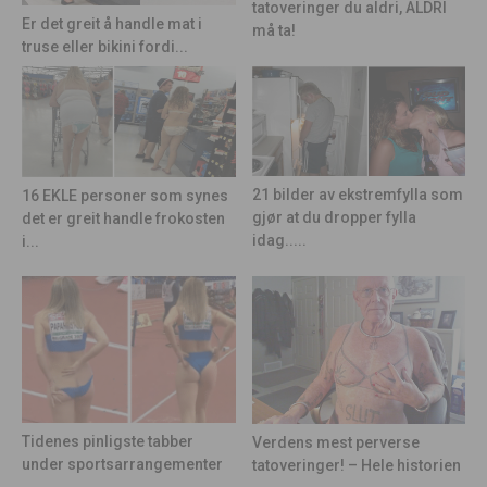
tatoveringer du aldri, ALDRI
Er det greit å handle mat i
må ta!
truse eller bikini fordi...
21 bilder av ekstremfylla som
16 EKLE personer som synes
gjør at du dropper fylla
det er greit handle frokosten
idag.....
i...
Tidenes pinligste tabber
Verdens mest perverse
under sportsarrangementer
tatoveringer! – Hele historien