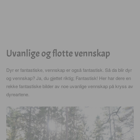
Uvanlige og flotte vennskap
Dyr er fantastiske, vennskap er også fantastisk. Så da blir dyr
og vennskap? Ja, du gjettet riktig; Fantastisk! Her har dere en
rekke fantastiske bilder av noe uvanlige vennskap på kryss av
dyreartene.