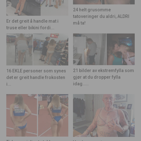
24 helt grusomme
tatoveringer du aldri, ALDRI
Er det greit å handle mat i
må ta!
truse eller bikini fordi...
21 bilder av ekstremfylla som
16 EKLE personer som synes
gjør at du dropper fylla
det er greit handle frokosten
idag.....
i...