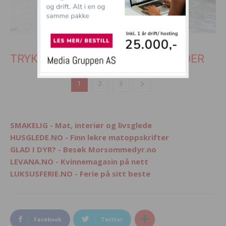
TRYKK PÅ SIDE 2 FOR NESTE 8 BILDER
1
2
3
SMAKELIG - Mat, interiør og livsglede
HUSGLEDE.NO - Finn lekre matoppskrifter
GLAD I DYR? - Besøk Morsommedyr.no
LEVANA.NO - Kvinnemagasin på nett
LUKSUSFERIE.NO - Ferie på sitt beste
Facebook
Twitter