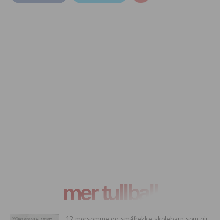
mer tullball
12 morsomme og småfrekke skolebarn som gir