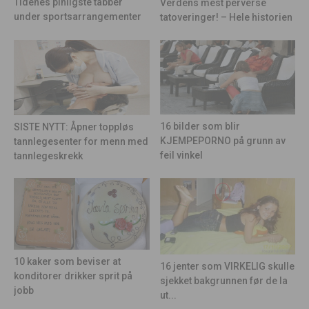
Tidenes pinligste tabber
Verdens mest perverse
under sportsarrangementer
tatoveringer! – Hele historien
16 bilder som blir
SISTE NYTT: Åpner toppløs
KJEMPEPORNO på grunn av
tannlegesenter for menn med
feil vinkel
tannlegeskrekk
10 kaker som beviser at
16 jenter som VIRKELIG skulle
konditorer drikker sprit på
sjekket bakgrunnen før de la
jobb
ut...