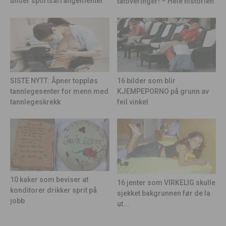
under sportsarrangementer
tatoveringer! – Hele historien
16 bilder som blir
SISTE NYTT: Åpner toppløs
KJEMPEPORNO på grunn av
tannlegesenter for menn med
feil vinkel
tannlegeskrekk
10 kaker som beviser at
16 jenter som VIRKELIG skulle
konditorer drikker sprit på
sjekket bakgrunnen før de la
jobb
ut...