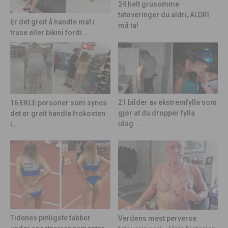
24 helt grusomme
tatoveringer du aldri, ALDRI
Er det greit å handle mat i
må ta!
truse eller bikini fordi...
21 bilder av ekstremfylla som
16 EKLE personer som synes
gjør at du dropper fylla
det er greit handle frokosten
idag.....
i...
Tidenes pinligste tabber
Verdens mest perverse