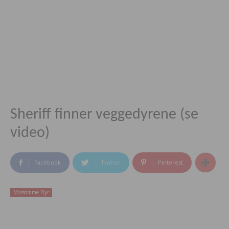
Sheriff finner veggedyrene (se
video)
Facebook
Twitter
Pinterest
Morsomme Dyr