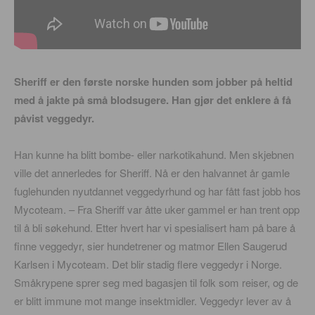
Sheriff er den første norske hunden som jobber på heltid
med å jakte på små blodsugere. Han gjør det enklere å få
påvist veggedyr.
Han kunne ha blitt bombe- eller narkotikahund. Men skjebnen
ville det annerledes for Sheriff. Nå er den halvannet år gamle
fuglehunden nyutdannet veggedyrhund og har fått fast jobb hos
Mycoteam. – Fra Sheriff var åtte uker gammel er han trent opp
til å bli søkehund. Etter hvert har vi spesialisert ham på bare å
finne veggedyr, sier hundetrener og matmor Ellen Saugerud
Karlsen i Mycoteam. Det blir stadig flere veggedyr i Norge.
Småkrypene sprer seg med bagasjen til folk som reiser, og de
er blitt immune mot mange insektmidler. Veggedyr lever av å