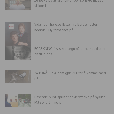
16 bevis på at alle jenter bør sprøyte masse
silikon i...
Vidar og Therese flytter fra Bergen etter
nedrykk. Fly forbannet på...
FORSKNING: 14 sikre tegn på at barnet ditt er
en fullblods...
24 PRKÅTE dyr som gjør ALT for å komme med
på...
Rasende bilist sprutet spylervæske på syklist.
Må sone 6 mnd i...