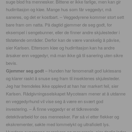
suge blod fra mennesker. Bittene er ikke farlige, men kan gir
hudirritasjon og kløe. Mange hus som får veggedyr, må
saneres, og det er kostbart. – Veggedyrene kommer stort sett
bare fram om natta. På dagtid gjemmer de seg godt, for
eksempel i sengebunner, eller de finner andre skjulesteder i
tilstøtende områder. Derfor kan de være vanskelig å påvise,
sier Karlsen. Ettersom kløe og hudirritasjon kan ha andre
årsaker enn veggedyr, må man ikke gå til sanering uten sikre
bevis.
Gjemmer seg godt
– Hunden har fenomenalt god luktesans
og klarer raskt å snuse seg fram til insektenes skjulesteder.
Jeg har fremdeles ikke opplevd at han har markert feil, sier
Karlsen. Rådgivningsselskapet Mycoteam mener at å utdanne
en veggedyrhund vil vise seg å være en svært god
investering. – Å finne veggedyr er et tidkrevende
detektivarbeid for oss mennesker. Før så vi etter flekker og
ekskrementer, søkte med lommelykt og ultrafiolett lys.
Hundens supernese er raskere og mer presis, sier daglig leder