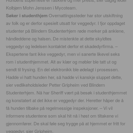
Kolbjørn Mohn Jenssen i Mycoteam.
Søker i studenthjem
Overnattingssteder har stor utskiftning
av folk og er derfor spesielt utsatt for veggedyr. I fjor oppdaget
studenter på Blindern Studenterhjem røde merker på anklene,
håndleddene og halsen. De mistenkte at dette skyldtes
veggedyr og ledelsen kontaktet derfor et skadedyrfirma. –
Ekspertene fant ikke veggedyr, men vi sanerte likevel seks
rom i studenthjemmet. Alt av klær og møbler ble tatt ut og
sendt til frysing. En del elektronikk ble ødelagt i prosessen.
Hadde vi hatt hunden her, så hadde vi kanskje sluppet dette,
sier vedlikeholdsleder Petter Gripheim ved Blindern
Studenterhjem. Nå har Sheriff vært på besøk i studenthjemmet
og konstatert at det ikke er veggedyr der. Heretter håper de å
få hunden tilbake på regelmessige inspeksjoner. – Vi vil
informere studentene som skal hit nå i høst om tiltakene vi
gjennomfører. De skal føle seg trygge på at hjemmet er fritt for
veggedyr, sier Gripheim.