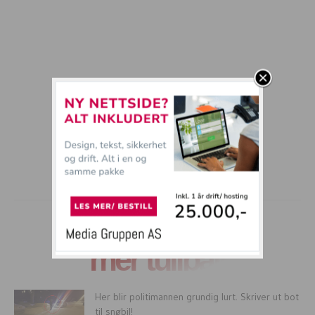
mer tullball
Her blir politimannen grundig lurt. Skriver ut bot
til snøbil!