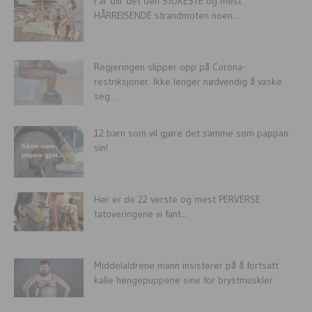
I år blir det den SJUKESTE og mest
HÅRREISENDE strandmoten noen...
Regjeringen slipper opp på Corona-
restriksjoner. Ikke lenger nødvendig å vaske
seg...
12 barn som vil gjøre det samme som pappan
sin!
Her er de 22 verste og mest PERVERSE
tatoveringene vi fant...
Middelaldrene mann insisterer på å fortsatt
kalle hengepuppene sine for brystmuskler