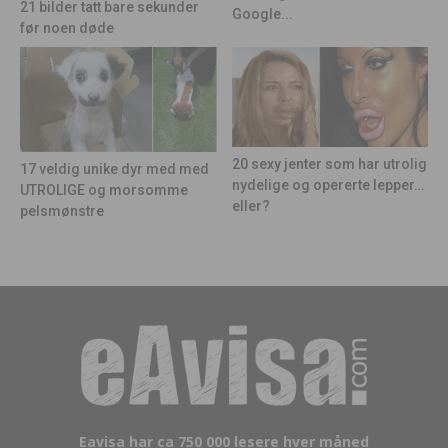
21 bilder tatt bare sekunder
Google...
før noen døde
20 sexy jenter som har utrolig
17 veldig unike dyr med med
nydelige og opererte lepper…
UTROLIGE og morsomme
eller?
pelsmønstre
Eavisa har ca 750 000 lesere hver måned