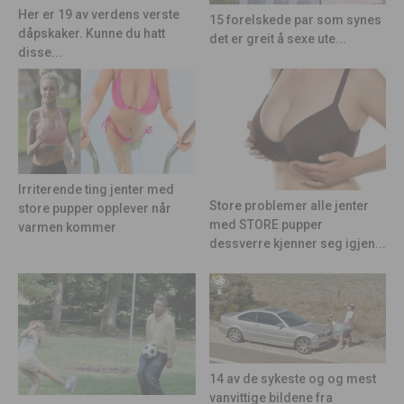
Her er 19 av verdens verste
15 forelskede par som synes
dåpskaker. Kunne du hatt
det er greit å sexe ute...
disse...
Irriterende ting jenter med
Store problemer alle jenter
store pupper opplever når
med STORE pupper
varmen kommer
dessverre kjenner seg igjen...
14 av de sykeste og og mest
vanvittige bildene fra