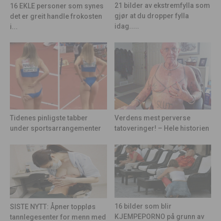
21 bilder av ekstremfylla som
16 EKLE personer som synes
gjør at du dropper fylla
det er greit handle frokosten
idag.....
i...
Tidenes pinligste tabber
Verdens mest perverse
under sportsarrangementer
tatoveringer! – Hele historien
16 bilder som blir
SISTE NYTT: Åpner toppløs
KJEMPEPORNO på grunn av
tannlegesenter for menn med