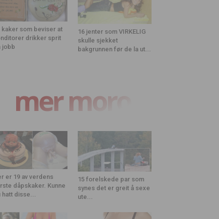
 kaker som beviser at
16 jenter som VIRKELIG
nditorer drikker sprit
skulle sjekket
 jobb
bakgrunnen før de la ut...
mer moro
r er 19 av verdens
15 forelskede par som
rste dåpskaker. Kunne
synes det er greit å sexe
 hatt disse...
ute...