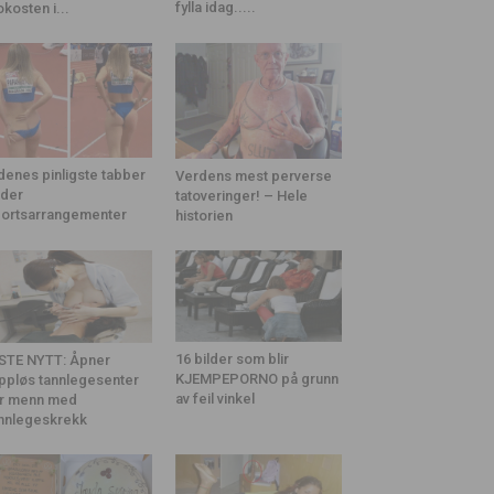
fylla idag.....
okosten i...
denes pinligste tabber
Verdens mest perverse
der
tatoveringer! – Hele
ortsarrangementer
historien
16 bilder som blir
STE NYTT: Åpner
KJEMPEPORNO på grunn
ppløs tannlegesenter
av feil vinkel
r menn med
nnlegeskrekk