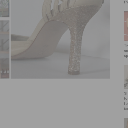
fr
Ti
un
sp
SI
to
fo
ta