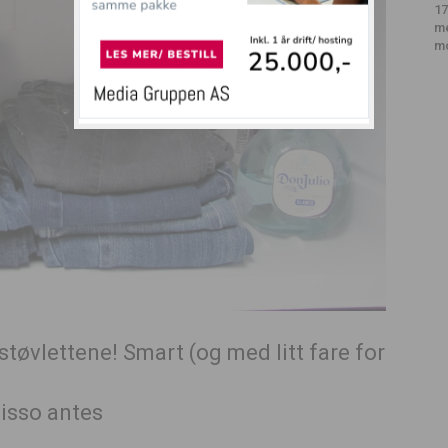
17
m
m
støvlettene! Smart (og med litt fare for