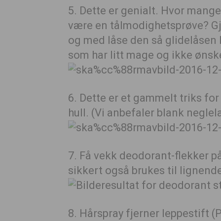
5. Dette er genialt. Hvor mange
være en tålmodighetsprøve? Gjør
og med låse den så glidelåsen h
som har litt mage og ikke ønsk
6. Dette er et gammelt triks f
hull. (Vi anbefaler blank neglel
7. Få vekk deodorant-flekker p
sikkert også brukes til lignend
8. Hårspray fjerner leppestift (