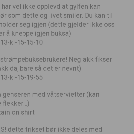
 har vel ikke opplevd at gylfen kan
 som dette og livet smiler. Du kan til
older seg igjen (dette gjelder ikke oss
er å kneppe igjen buksa)
or strømpebuksebrukere! Neglakk fikser
akk da, bare så det er nevnt)
å genseren med våtservietter (kan
e flekker…)
PS! dette trikset bør ikke deles med