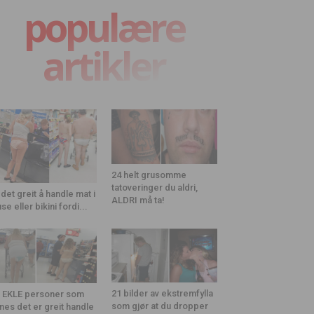
populære
artikler
24 helt grusomme
tatoveringer du aldri,
 det greit å handle mat i
ALDRI må ta!
use eller bikini fordi...
21 bilder av ekstremfylla
 EKLE personer som
som gjør at du dropper
nes det er greit handle