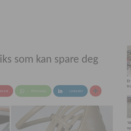
riks som kan spare deg
Er
tr
terest
WhatsApp
Linkedin
16
sy