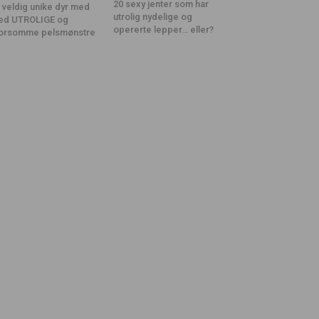
20 sexy jenter som har
 veldig unike dyr med
utrolig nydelige og
ed UTROLIGE og
opererte lepper… eller?
orsomme pelsmønstre