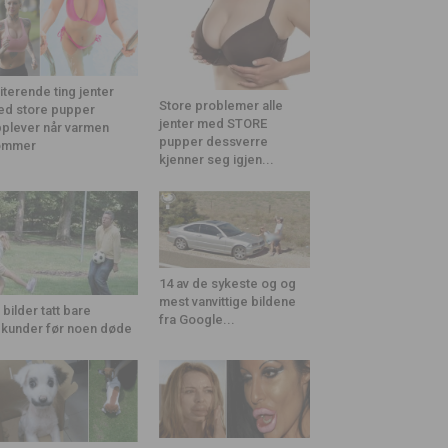
riterende ting jenter
Store problemer alle
d store pupper
jenter med STORE
plever når varmen
pupper dessverre
ommer
kjenner seg igjen...
14 av de sykeste og og
mest vanvittige bildene
 bilder tatt bare
fra Google...
kunder før noen døde