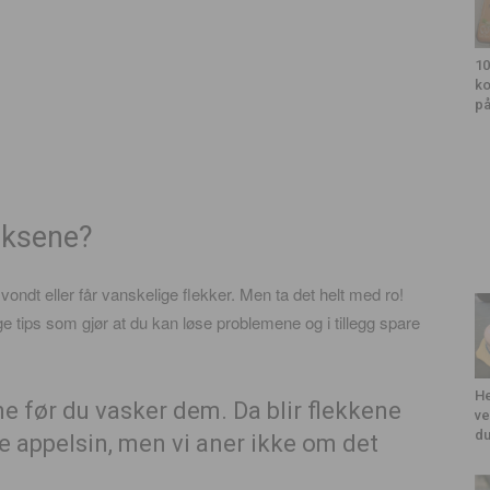
10
ko
på
riksene?
vondt eller får vanskelige flekker. Men ta det helt med ro!
e tips som gjør at du kan løse problemene og i tillegg spare
He
rne før du vasker dem. Da blir flekkene
ve
du
ve appelsin, men vi aner ikke om det