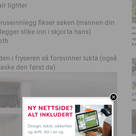
 Truseinnlegg fikser saken (mannen din
Ir
legger slike inn i skjorta hans)
me
op
k
en i fryseren så forsvinner lukta (også
vaske den først da)
21
se