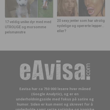
20 sexy jenter som har utrolig
17 veldig unike dyr med med
nydelige og opererte lepper…
UTROLIGE og morsomme
eller?
pelsmønstre
Eavisa har ca 750 000 lesere hver måned
(Google Analytic), og er en
underholdningsside med fokus på satire og
humor. Siden er kun ment og skrevet for å
underholde samt sette satiriske og ironiske