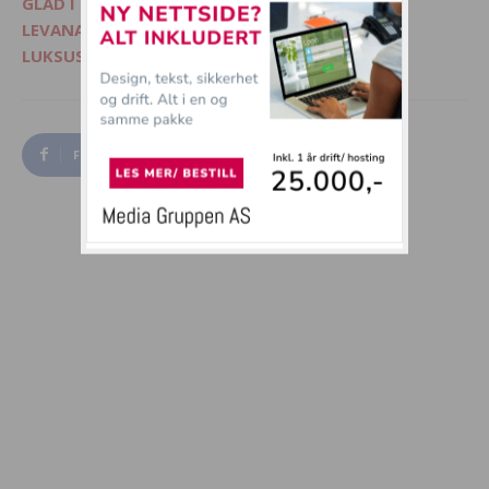
GLAD I DYR? - Besøk Morsommedyr.no
LEVANA.NO - Kvinnemagasin på nett
LUKSUSFERIE.NO - Ferie på sitt beste
Facebook
Twitter