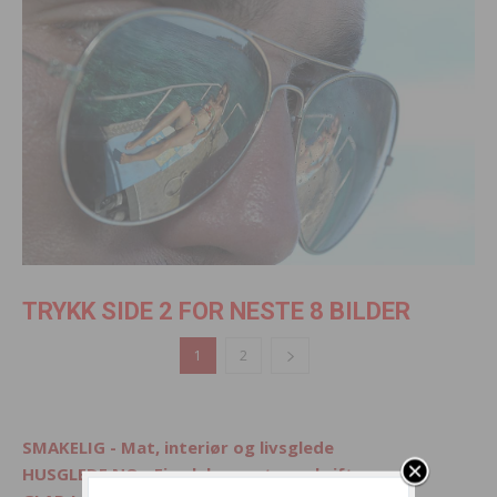
TRYKK SIDE 2 FOR NESTE 8 BILDER
1
2
SMAKELIG - Mat, interiør og livsglede
HUSGLEDE.NO - Finn lekre matoppskrifter