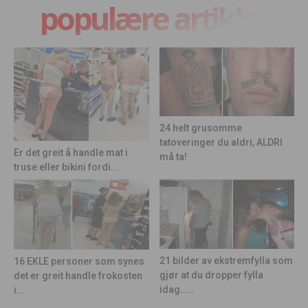
populære artikler
24 helt grusomme
tatoveringer du aldri, ALDRI
Er det greit å handle mat i
må ta!
truse eller bikini fordi...
21 bilder av ekstremfylla som
16 EKLE personer som synes
gjør at du dropper fylla
det er greit handle frokosten
idag.....
i...