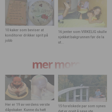
10 kaker som beviser at
16 jenter som VIRKELIG skulle
konditorer drikker sprit på
sjekket bakgrunnen før de la
jobb
ut...
mer moro
Her er 19 av verdens verste
15 forelskede par som synes
dåpskaker. Kunne du hatt
det er greit å sexe ute...