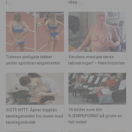
idag.....
i...
Tidenes pinligste tabber
Verdens mest perverse
under sportsarrangementer
tatoveringer! – Hele historien
16 bilder som blir
SISTE NYTT: Åpner toppløs
KJEMPEPORNO på grunn av
tannlegesenter for menn med
feil vinkel
tannlegeskrekk