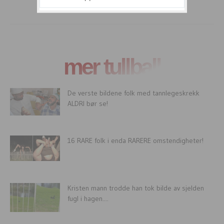
mer tullball
De verste bildene folk med tannlegeskrekk
ALDRI bør se!
16 RARE folk i enda RARERE omstendigheter!
Kristen mann trodde han tok bilde av sjelden
fugl i hagen....