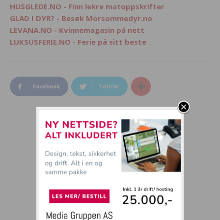
HUSGLEDE.NO - Finn lekre matoppskrifter
GLAD I DYR? - Besøk Morsommedyr.no
LEVANA.NO - Kvinnemagasin på nett
LUKSUSFERIE.NO - Ferie på sitt beste
Facebook
Twitter