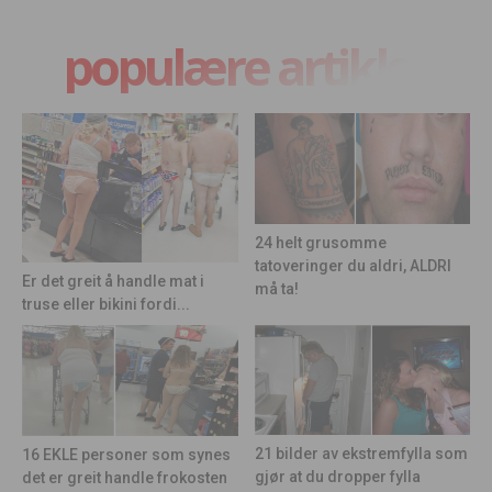
populære artikler
24 helt grusomme
tatoveringer du aldri, ALDRI
Er det greit å handle mat i
må ta!
truse eller bikini fordi...
21 bilder av ekstremfylla som
16 EKLE personer som synes
gjør at du dropper fylla
det er greit handle frokosten