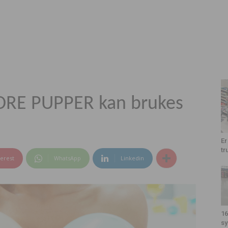
STORE PUPPER kan brukes
Er
tr
terest
WhatsApp
Linkedin
16
sy