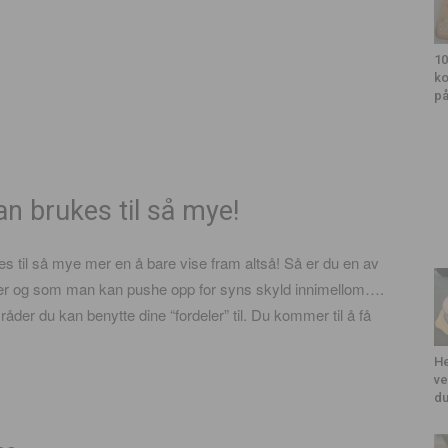
10
ko
på
an brukes til så mye!
es til så mye mer en å bare vise fram altså! Så er du en av
der og som man kan pushe opp for syns skyld innimellom….
åder du kan benytte dine “fordeler” til. Du kommer til å få
He
ve
du