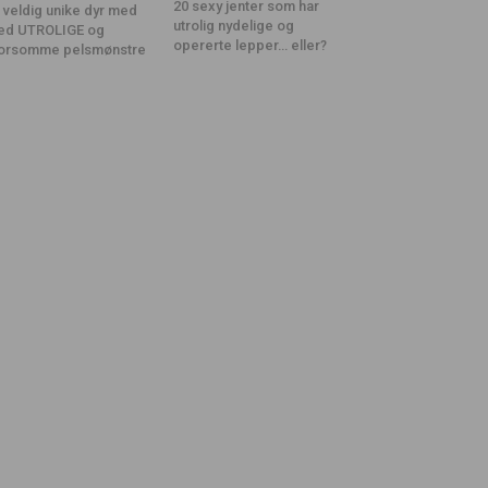
20 sexy jenter som har
 veldig unike dyr med
utrolig nydelige og
ed UTROLIGE og
opererte lepper… eller?
orsomme pelsmønstre