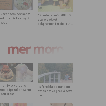
 kaker som beviser at
16 jenter som VIRKELIG
nditorer drikker sprit
skulle sjekket
 jobb
bakgrunnen før de la ut...
mer moro
r er 19 av verdens
15 forelskede par som
rste dåpskaker. Kunne
synes det er greit å sexe
 hatt disse...
ute...