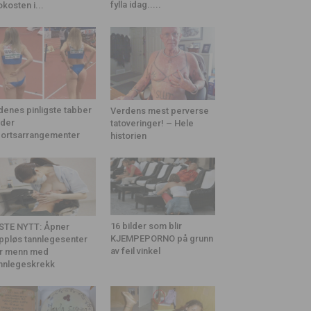
fylla idag.....
okosten i...
denes pinligste tabber
Verdens mest perverse
der
tatoveringer! – Hele
ortsarrangementer
historien
16 bilder som blir
STE NYTT: Åpner
KJEMPEPORNO på grunn
ppløs tannlegesenter
av feil vinkel
r menn med
nnlegeskrekk