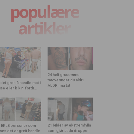
populære
artikler
24 helt grusomme
tatoveringer du aldri,
 det greit å handle mat i
ALDRI må ta!
use eller bikini fordi...
21 bilder av ekstremfylla
 EKLE personer som
som gjør at du dropper
nes det er greit handle