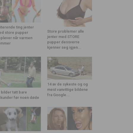
riterende ting jenter
Store problemer alle
d store pupper
jenter med STORE
plever når varmen
pupper dessverre
ommer
kjenner seg igjen...
14 av de sykeste og og
mest vanvittige bildene
 bilder tatt bare
fra Google...
kunder før noen døde