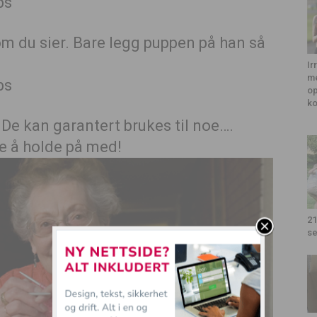
om du sier. Bare legg puppen på han så
Ir
me
op
k
… De kan garantert brukes til noe….
oe å holde på med!
21
se