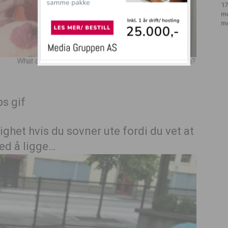
17
m
m
tighet hvis du sovner ute fordi du vet at
ted å ligge…