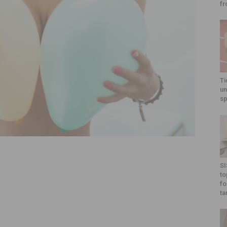
fr
Ti
un
sp
SI
to
fo
ta