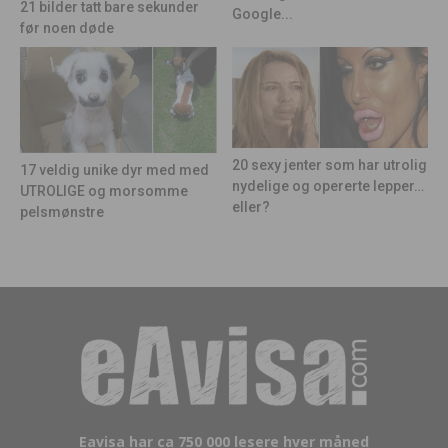
21 bilder tatt bare sekunder
Google...
før noen døde
20 sexy jenter som har utrolig
17 veldig unike dyr med med
nydelige og opererte lepper…
UTROLIGE og morsomme
eller?
pelsmønstre
Eavisa har ca 750 000 lesere hver måned