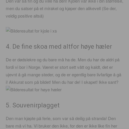
Den var så fin og du ville ha den! Kjolen var ikke i din størrelse,
men du satser på et mirakel og kjøper den alikevell (Se der,
veldig positive altså)
4. De fine skoa med altfor høye hæler
De er dødslekre og du bare må ha de. Men du har de aldri på
fordi vi bor i Norge. Været er stort sett vått og kaldt, det er
ujevnt å gå mange steder, og de er egentlig bare livfarlige å gå
i! Akkurat som på bildet! Men du har de! I skapet! Ikke sant?
5. Souvenirplagget
Den man kjøpte på ferie, som var så deilig på stranda! Den
bare må vi ha. Vi bruker den ikke, for den er ikke like fin her