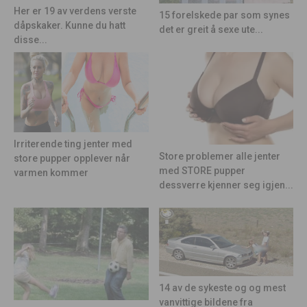
Her er 19 av verdens verste
15 forelskede par som synes
dåpskaker. Kunne du hatt
det er greit å sexe ute...
disse...
Irriterende ting jenter med
Store problemer alle jenter
store pupper opplever når
med STORE pupper
varmen kommer
dessverre kjenner seg igjen...
14 av de sykeste og og mest
vanvittige bildene fra