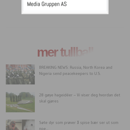
mer tullball
BREAKING NEWS: Russia, North Korea and
Nigeria send peacekeepers to U.S.
28 gøye hageidéer – Vi viser deg hvordan det
skal gjøres
Søte dyr som prøver å spise bær ser ut som
noe...