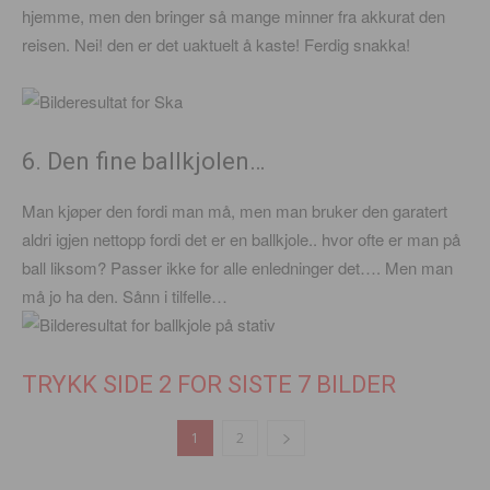
hjemme, men den bringer så mange minner fra akkurat den
reisen. Nei! den er det uaktuelt å kaste! Ferdig snakka!
6. Den fine ballkjolen…
Man kjøper den fordi man må, men man bruker den garatert
aldri igjen nettopp fordi det er en ballkjole.. hvor ofte er man på
ball liksom? Passer ikke for alle enledninger det…. Men man
må jo ha den. Sånn i tilfelle…
TRYKK SIDE 2 FOR SISTE 7 BILDER
1
2