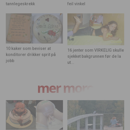
feil vinkel
tannlegeskrekk
10 kaker som beviser at
16 jenter som VIRKELIG skulle
konditorer drikker sprit på
sjekket bakgrunnen før de la
jobb
ut...
mer moro