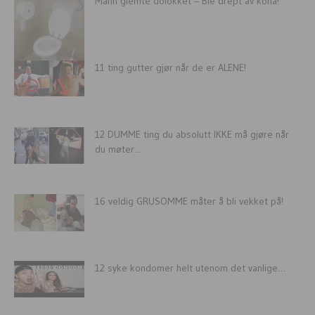
Mann glemte dolokket – Ble drept av kona!
11 ting gutter gjør når de er ALENE!
12 DUMME ting du absolutt IKKE må gjøre når
du møter...
16 veldig GRUSOMME måter å bli vekket på!
12 syke kondomer helt utenom det vanlige…