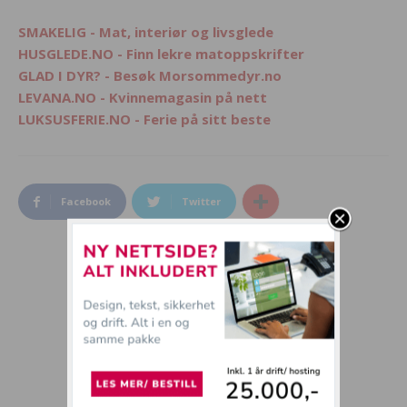
SMAKELIG - Mat, interiør og livsglede
HUSGLEDE.NO - Finn lekre matoppskrifter
GLAD I DYR? - Besøk Morsommedyr.no
LEVANA.NO - Kvinnemagasin på nett
LUKSUSFERIE.NO - Ferie på sitt beste
Facebook
Twitter