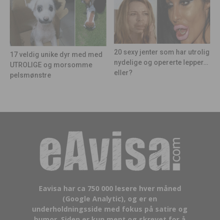
20 sexy jenter som har utrolig
17 veldig unike dyr med med
nydelige og opererte lepper…
UTROLIGE og morsomme
eller?
pelsmønstre
Eavisa har ca 750 000 lesere hver måned
(Google Analytic), og er en
underholdningsside med fokus på satire og
humor. Siden er kun ment og skrevet for å