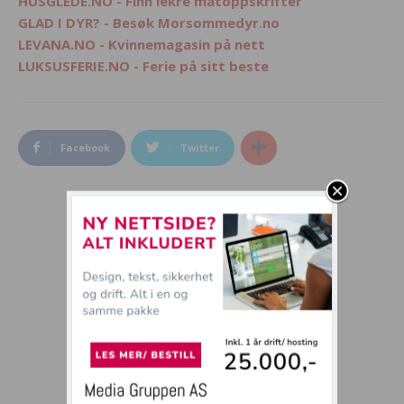
HUSGLEDE.NO - Finn lekre matoppskrifter
GLAD I DYR? - Besøk Morsommedyr.no
LEVANA.NO - Kvinnemagasin på nett
LUKSUSFERIE.NO - Ferie på sitt beste
Facebook
Twitter