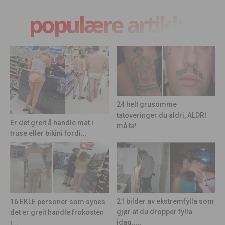
populære artikler
24 helt grusomme
tatoveringer du aldri, ALDRI
Er det greit å handle mat i
må ta!
truse eller bikini fordi...
21 bilder av ekstremfylla som
16 EKLE personer som synes
gjør at du dropper fylla
det er greit handle frokosten
idag.....
i...