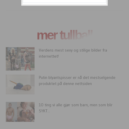
mer tullball
Verdens mest sexy og stilige bilder fra
internettet!
Putin blyantspisser er nå det mestselgende
produktet på denne nettsiden
10 ting vi alle gjør som barn, men som blir
SYKT...