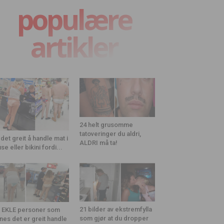
populære
artikler
24 helt grusomme
tatoveringer du aldri,
 det greit å handle mat i
ALDRI må ta!
use eller bikini fordi...
21 bilder av ekstremfylla
 EKLE personer som
som gjør at du dropper
nes det er greit handle