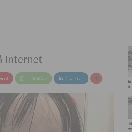
å Internet
terest
WhatsApp
Linkedin
Er
tr
16
sy