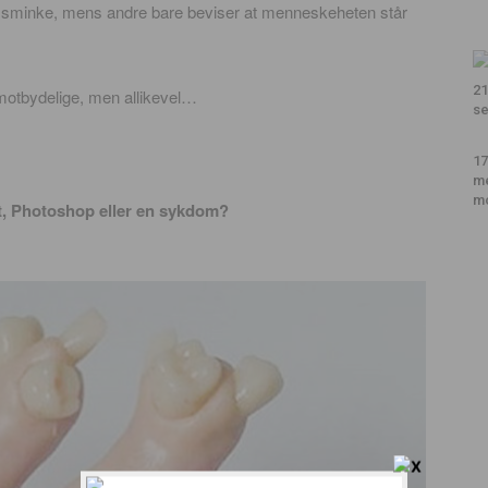
od sminke, mens andre bare beviser at menneskeheten står
21
t motbydelige, men allikevel…
se
17
m
m
ist, Photoshop eller en sykdom?