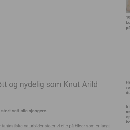
10
ko
på
søtt og nydelig som Knut Arild
He
ve
du
Ir
 stort sett alle sjangere.
me
op
k
antastiske naturbilder støter vi ofte på bilder som er langt