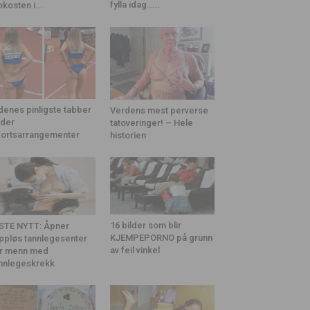
fylla idag.....
okosten i...
denes pinligste tabber
Verdens mest perverse
der
tatoveringer! – Hele
ortsarrangementer
historien
16 bilder som blir
STE NYTT: Åpner
KJEMPEPORNO på grunn
ppløs tannlegesenter
av feil vinkel
r menn med
nnlegeskrekk