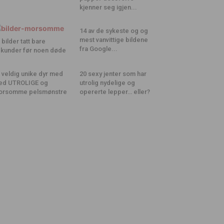
kjenner seg igjen...
14 av de sykeste og og
mest vanvittige bildene
 bilder tatt bare
fra Google...
kunder før noen døde
 veldig unike dyr med
20 sexy jenter som har
ed UTROLIGE og
utrolig nydelige og
orsomme pelsmønstre
opererte lepper… eller?