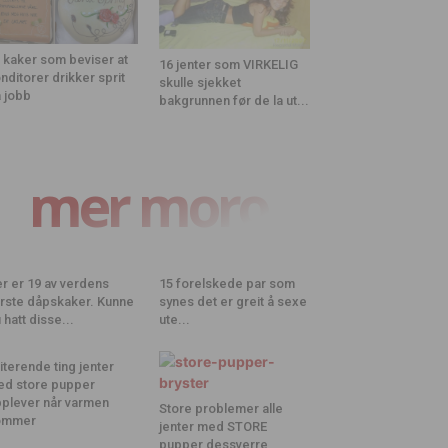
 kaker som beviser at
16 jenter som VIRKELIG
nditorer drikker sprit
skulle sjekket
 jobb
bakgrunnen før de la ut...
mer moro
r er 19 av verdens
15 forelskede par som
rste dåpskaker. Kunne
synes det er greit å sexe
 hatt disse...
ute...
riterende ting jenter
d store pupper
plever når varmen
Store problemer alle
ommer
jenter med STORE
pupper dessverre