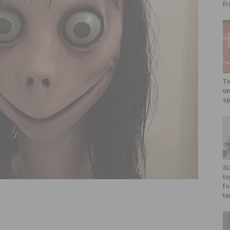
fr
Ti
un
sp
SI
to
fo
ta