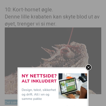
10: Kort-hornet øgle.
Denne lille krabaten kan skyte blod ut av
øyet, trenger vi si mer.
Del saken på facebook