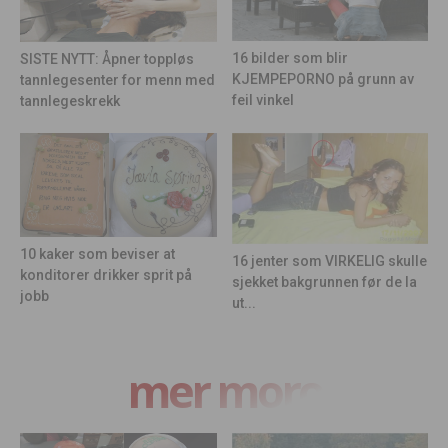
16 bilder som blir
SISTE NYTT: Åpner toppløs
KJEMPEPORNO på grunn av
tannlegesenter for menn med
feil vinkel
tannlegeskrekk
10 kaker som beviser at
16 jenter som VIRKELIG skulle
konditorer drikker sprit på
sjekket bakgrunnen før de la
jobb
ut...
mer moro