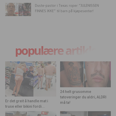
Duste-pastor i Texas roper “JULENISSEN
FINNES IKKE” til barn på kjøpesenter!
populære artikler
24 helt grusomme
tatoveringer du aldri, ALDRI
Er det greit å handle mat i
må ta!
truse eller bikini fordi...