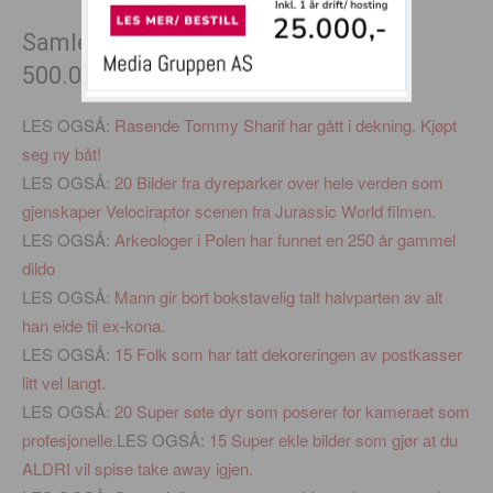
Samle smålån – refinansier inntil
500.000
LES OGSÅ:
Rasende Tommy Sharif har gått i dekning. Kjøpt
seg ny båt!
LES OGSÅ:
20 Bilder fra dyreparker over hele verden som
gjenskaper Velociraptor scenen fra Jurassic World filmen.
LES OGSÅ:
Arkeologer i Polen har funnet en 250 år gammel
dildo
LES OGSÅ:
Mann gir bort bokstavelig talt halvparten av alt
han eide til ex-kona.
LES OGSÅ:
15 Folk som har tatt dekoreringen av postkasser
litt vel langt.
LES OGSÅ:
20 Super søte dyr som poserer for kameraet som
profesjonelle.
LES OGSÅ:
15 Super ekle bilder som gjør at du
ALDRI vil spise take away igjen.