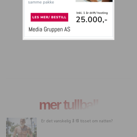
mer tullball
Er det vanskelig å få tisset om natten?