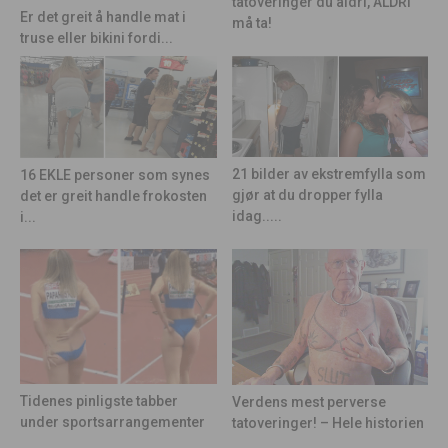
tatoveringer du aldri, ALDRI
Er det greit å handle mat i
må ta!
truse eller bikini fordi...
21 bilder av ekstremfylla som
16 EKLE personer som synes
gjør at du dropper fylla
det er greit handle frokosten
idag.....
i...
Tidenes pinligste tabber
Verdens mest perverse
under sportsarrangementer
tatoveringer! – Hele historien