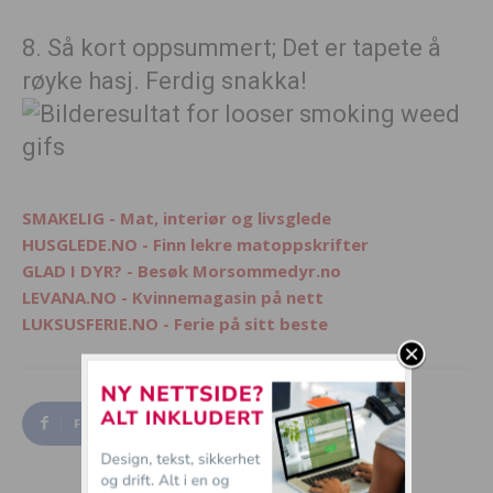
8. Så kort oppsummert; Det er tapete å
røyke hasj. Ferdig snakka!
SMAKELIG - Mat, interiør og livsglede
HUSGLEDE.NO - Finn lekre matoppskrifter
GLAD I DYR? - Besøk Morsommedyr.no
LEVANA.NO - Kvinnemagasin på nett
LUKSUSFERIE.NO - Ferie på sitt beste
Facebook
Twitter