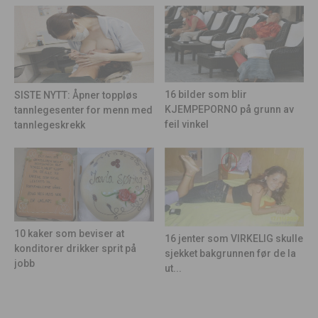
16 bilder som blir
SISTE NYTT: Åpner toppløs
KJEMPEPORNO på grunn av
tannlegesenter for menn med
feil vinkel
tannlegeskrekk
10 kaker som beviser at
16 jenter som VIRKELIG skulle
konditorer drikker sprit på
sjekket bakgrunnen før de la
jobb
ut...