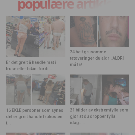
populære artikler
24 helt grusomme
tatoveringer du aldri, ALDRI
Er det greit å handle mat i
må ta!
truse eller bikini fordi...
21 bilder av ekstremfylla som
16 EKLE personer som synes
gjør at du dropper fylla
det er greit handle frokosten
idag.....
i...