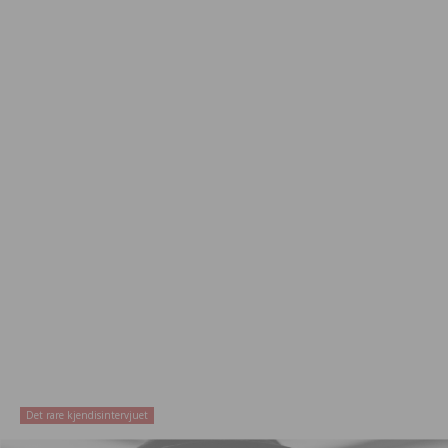
Det rare kjendisintervjuet