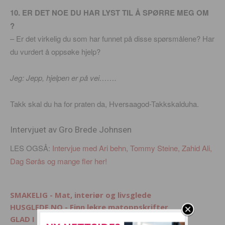
10. ER DET NOE DU HAR LYST TIL Å SPØRRE MEG OM
?
– Er det virkelig du som har funnet på disse spørsmålene? Har
du vurdert å oppsøke hjelp?
Jeg: Jepp, hjelpen er på vei…….
Takk skal du ha for praten da, Hversaagod-Takkskalduha.
Intervjuet av Gro Brede Johnsen
LES OGSÅ:
Intervjue med Ari behn, Tommy Steine, Zahid Ali,
Dag Sørås og mange fler her!
SMAKELIG - Mat, interiør og livsglede
HUSGLEDE.NO - Finn lekre matoppskrifter
GLAD I DYR? - Besøk Morsommedyr.no