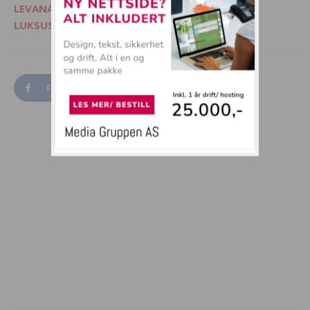
LEVANA.NO - Kvinnemagasin på nett
LUKSUSFERIE.NO - Ferie på sitt beste
Facebook
Twitter