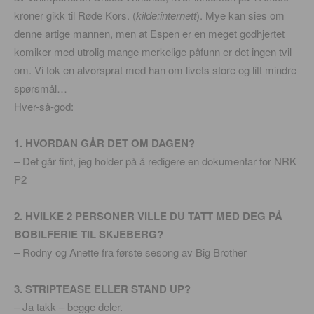
kroner gikk til Røde Kors. (
kilde:internett
). Mye kan sies om
denne artige mannen, men at Espen er en meget godhjertet
komiker med utrolig mange merkelige påfunn er det ingen tvil
om. Vi tok en alvorsprat med han om livets store og litt mindre
spørsmål…
Hver-så-god:
1. HVORDAN GÅR DET OM DAGEN?
– Det går fint, jeg holder på å redigere en dokumentar for NRK
P2
2. HVILKE 2 PERSONER VILLE DU TATT MED DEG PÅ
BOBILFERIE TIL SKJEBERG?
– Rodny og Anette fra første sesong av Big Brother
3. STRIPTEASE ELLER STAND UP?
– Ja takk – begge deler.