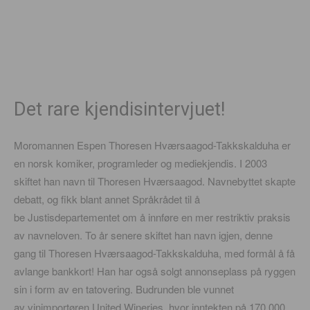
Det rare kjendisintervjuet!
Moromannen Espen Thoresen Hværsaagod-Takkskalduha er
en norsk komiker, programleder og mediekjendis. I 2003
skiftet han navn til Thoresen Hværsaagod. Navnebyttet skapte
debatt, og fikk blant annet Språkrådet til å
be Justisdepartementet om å innføre en mer restriktiv praksis
av navneloven. To år senere skiftet han navn igjen, denne
gang til Thoresen Hværsaagod-Takkskalduha, med formål å få
avlange bankkort! Han har også solgt annonseplass på ryggen
sin i form av en tatovering. Budrunden ble vunnet
av vinimportøren United Wineries, hvor inntekten på 170.000