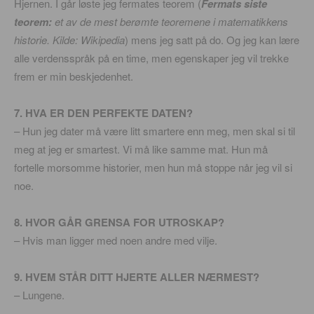
Hjernen. I går løste jeg fermates teorem (
Fermats siste
teorem:
et av de mest berømte teoremene i matematikkens
historie. Kilde: Wikipedia
) mens jeg satt på do. Og jeg kan lære
alle verdensspråk på en time, men egenskaper jeg vil trekke
frem er min beskjedenhet.
7. HVA ER DEN PERFEKTE DATEN?
– Hun jeg dater må være litt smartere enn meg, men skal si til
meg at jeg er smartest. Vi må like samme mat. Hun må
fortelle morsomme historier, men hun må stoppe når jeg vil si
noe.
8. HVOR GÅR GRENSA FOR UTROSKAP?
– Hvis man ligger med noen andre med vilje.
9. HVEM STÅR DITT HJERTE ALLER NÆRMEST?
– Lungene.