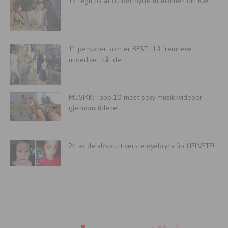
12 tegn på at du bør bytte ut mannen din NÅ!
11 personer som er BEST til å fremheve
underlivet når de...
MUSIKK: Topp 10 mest sexy musikkvideoer
gjennom tidene!
24 av de absolutt verste øyebryna fra HELVETE!