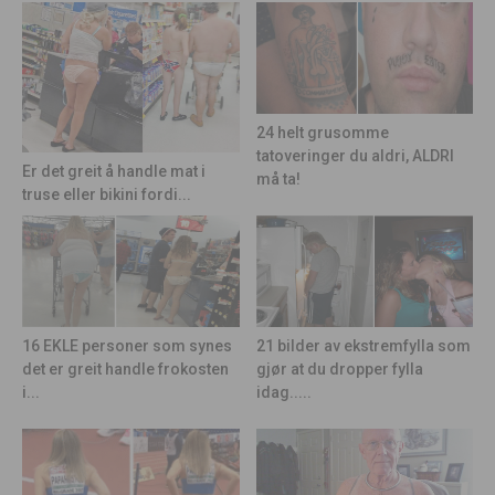
24 helt grusomme
tatoveringer du aldri, ALDRI
Er det greit å handle mat i
må ta!
truse eller bikini fordi...
21 bilder av ekstremfylla som
16 EKLE personer som synes
gjør at du dropper fylla
det er greit handle frokosten
idag.....
i...