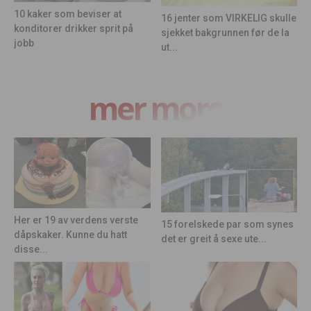
10 kaker som beviser at
16 jenter som VIRKELIG skulle
konditorer drikker sprit på
sjekket bakgrunnen før de la
jobb
ut...
mer moro
Her er 19 av verdens verste
15 forelskede par som synes
dåpskaker. Kunne du hatt
det er greit å sexe ute...
disse...