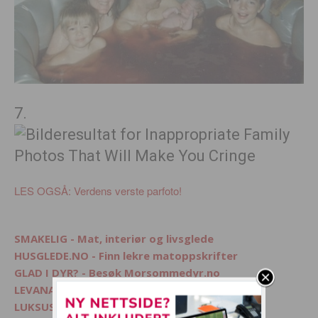
7.
LES OGSÅ: Verdens verste parfoto!
SMAKELIG - Mat, interiør og livsglede
HUSGLEDE.NO - Finn lekre matoppskrifter
GLAD I DYR? - Besøk Morsommedyr.no
LEVANA.NO - Kvinnemagasin på nett
LUKSUSFERIE.NO - Ferie på sitt beste