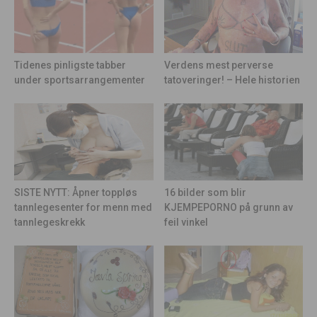
Tidenes pinligste tabber
Verdens mest perverse
under sportsarrangementer
tatoveringer! – Hele historien
16 bilder som blir
SISTE NYTT: Åpner toppløs
KJEMPEPORNO på grunn av
tannlegesenter for menn med
feil vinkel
tannlegeskrekk